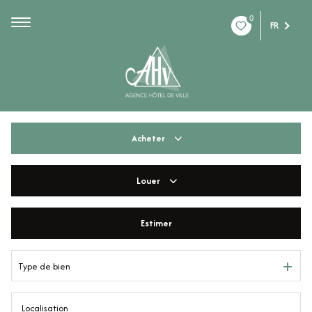
0
FR
Acheter
Louer
De l'ancien
De l'immo pro
Estimer
à l'année
De l'immo pro
Type de bien