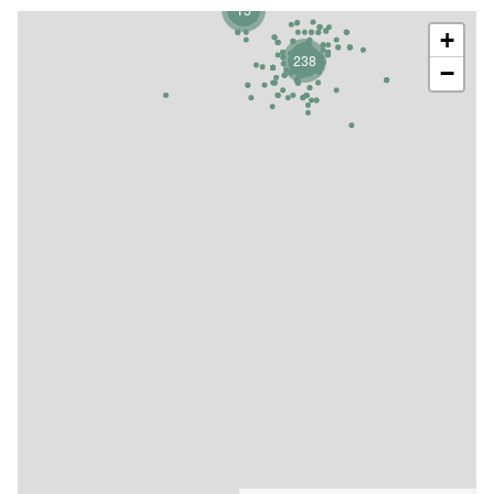
15
+
238
−