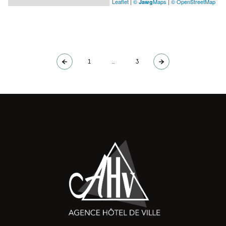
Leaflet
|
©
Maps
|
© OpenStreetMap
Jawg
1
...
3