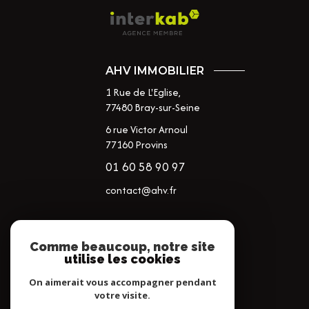
AHV IMMOBILIER
1 Rue de L'Eglise,
77480
Bray-sur-Seine
6 rue Victor Arnoul
77160 Provins
01 60 58 90 97
contact@ahv.fr
NOS RÉSEAUX
Comme beaucoup, notre site
utilise les cookies
NOUS SUIVRE
On aimerait vous accompagner pendant
votre visite.