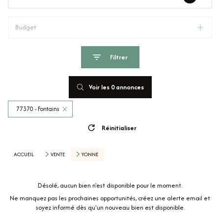
Budget
Filtrer
Voir les
0
annonces
77370 - Fontains
Réinitialiser
ACCUEIL
VENTE
YONNE
Désolé, aucun bien n'est disponible pour le moment.
Ne manquez pas les prochaines opportunités, créez une alerte email et
soyez informé dès qu'un nouveau bien est disponible.