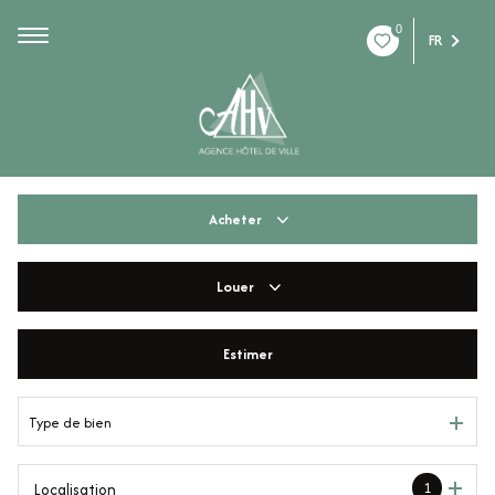
0
FR
Acheter
Louer
De l'ancien
De l'immo pro
Estimer
à l'année
De l'immo pro
Type de bien
1
Localisation