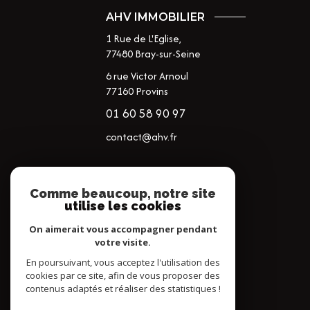
AHV IMMOBILIER
1 Rue de L'Eglise,
77480
Bray-sur-Seine
6 rue Victor Arnoul
77160 Provins
01 60 58 90 97
contact@ahv.fr
NOS RÉSEAUX
Comme beaucoup, notre site
utilise les cookies
NOUS SUIVRE
On aimerait vous accompagner pendant
votre visite.
En poursuivant, vous acceptez l'utilisation des
cookies par ce site, afin de vous proposer des
contenus adaptés et réaliser des statistiques !