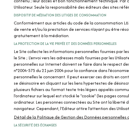
contenu ; leur accès et bon fonctionnement technique. Par con
Utilisateur. Seule la responsabilité des éditeurs des sites réf
DISPOSITIF DE MÉDIATION DES LITIGES DE CONSOMMATION
Conformément aux articles du code de la consommation L611-1 
de vente et/ou la prestation de services n'ayant pu être rés
gratuitement à la médiation.
LA PROTECTION DE LA VIE PRIVÉE ET DES DONNÉES PERSONNELLES
Le Site collecte les informations personnelles fournies par les 
le Site ; L'envoi vers les adresses mails fournies par les Uti
personnelles sur Internet doivent se faire dans le respect d
n°2004-575 du 21 juin 2004 pour la confiance dans l'économie 
personnelles le concernant. Il peut exercer ces droits en cont
se désinscrire en cliquant sur les liens hypertextes de désins
plusieurs fichiers au format texte très légers appelés commun
l'ordinateur sur lequel est stocké le "cookie" (les pages consul
ordinateur. Les personnes connectées au Site ont la liberté d
navigateur. Cependant, l'Editeur attire l'attention des Utilisat
Détail de la Politique de Gestion des Données personnelles d
LA SÉCURITÉ DES ÉCHANGES