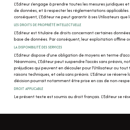
L'Editeur s'engage à prendre toutes les mesures juridiques e
de données, et à respecter les réglementations applicables. N
conséquent, L'Editeur ne peut garantir à ses Utilisateurs que
LES DROITS DE PROPRIÉTÉ INTELLECTUELLE
L'Editeur est titulaire de droits concernant certaines donnée
base de données. Par conséquent, leur exploitation offline ou
LA DISPONIBILITÉ DES SERVICES
L'Editeur dispose d'une obligation de moyens en terme d'access
Néanmoins, L'Editeur peut suspendre l'accès sans préavis, n
préjudices qui peuvent en découler pour l'Utilisateur ou tou
raisons techniques, et cela sans préavis. L'Editeur se réserve l
décision pourrait notamment être prise en cas de non-respec
DROIT APPLICABLE
Le présent texte est soumis au droit français. L'Editeur se 