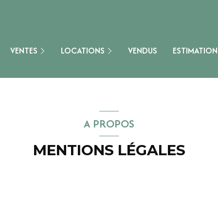
Maisons & Villas
onne
Appartements
Immobilier De Charme
Maisons & Villas
VENTES
LOCATIONS
VENDUS
ESTIMATION
Terrains
Locaux Commerciaux
Loisirs
Autres
Autres
Locaux Commerciaux
A PROPOS
)
MENTIONS LÉGALES
e