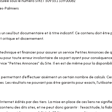
iculée sous le numéro SIRET 509 551 339 00062
es-Palmiers
s un seul but documentaire et à titre indicatif. Ce contenu doit être 
it critique et discernement.
chnique et financier pour assurer un service Petites Annonces de qua
enu pour toute erreur involontaire de sa part ayant pour conséquence 
rvice "Petites Annonces" du Site. Il en est de même pour la disponibil
urs" permettant d'effectuer aisément un certain nombre de calculs. Ce
 Les résultats ne pouvant pas être garantis pour exacts, l'utilisateur
nternet édités par des tiers. La mise en place de ces liens ne signifie
enu des dits sites, et ne peut donc garantir : l'exactitude, la fiabili