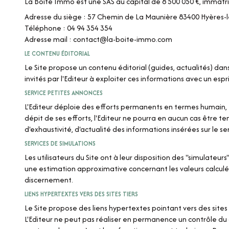
La Boite Immo est une SAS au capital de 8 500 050 €, immatr
Adresse du siège : 57 Chemin de La Maunière 83400 Hyères-l
Téléphone : 04 94 354 354
Adresse mail : contact@la-boite-immo.com
LE CONTENU ÉDITORIAL
Le Site propose un contenu éditorial (guides, actualités) dan
invités par l'Editeur à exploiter ces informations avec un espr
SERVICE PETITES ANNONCES
L'Editeur déploie des efforts permanents en termes humain, te
dépit de ses efforts, l'Editeur ne pourra en aucun cas être t
d'exhaustivité, d'actualité des informations insérées sur le se
SERVICES DE SIMULATIONS
Les utilisateurs du Site ont à leur disposition des "simulate
une estimation approximative concernant les valeurs calculées.
discernement.
LIENS HYPERTEXTES VERS DES SITES TIERS
Le Site propose des liens hypertextes pointant vers des sites I
L'Editeur ne peut pas réaliser en permanence un contrôle du cont