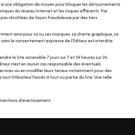
gage à une obligation de moyen pour bloquer les détournements
hniques du réseau Internet et les risques afférents. Par
t pas récoltées de façon frauduleuse par des tiers.
tamment ainsi pour sa ou ses marques, sa charte graphique, sa
 sans le consentement expresse de l'Editeur est interdite.
dre le Site accessible 7 jours sur 7 et 24 heures sur 24.
iteur n'est en aucun cas responsable des éventuels
s Services ou en modifier leurs teneur notamment pour des
tout Utilisateur l'accès à tout ou partie du Site. Une telle
t mentions d'avertissement.