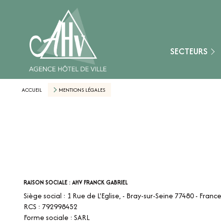
Fontainebleau
Montereau-Fault-Y
Nangis
SECTEURS
Provins
Secteur Aube (10)
ACCUEIL
MENTIONS LÉGALES
Secteur Loiret (45)
Secteur Marne (51
Secteur Yonne (89)
Nemours
RAISON SOCIALE : AHV FRANCK GABRIEL
Siège social : 1 Rue de L'Eglise, - Bray-sur-Seine 77480 - Franc
RCS : 792998452
Forme sociale : SARL