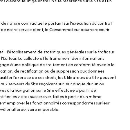
 d'éventuel litige entre un site référencé sur le Site et un
 de nature contractuelle portant sur l'exécution du contrat
 de notre service client, le Consommateur pourra recourir
et : L'établissement de statistiques générales sur le trafic sur
 l'Editeur. La collecte et le traitement des informations
ngage à une politique de traitement en conformité avec la loi
fication, de rectification ou de suppression aux données
iter l'exercice de ces droits, les Utilisateurs du Site peuvent
 aux serveurs du Site reçoivent sur leur disque dur un ou
s à la navigation sur le Site effectuée à partir de
ntifier les visites successives faites à partir d'un même
vent employer les fonctionnalités correspondantes sur leur
évéler altérée, voire impossible.