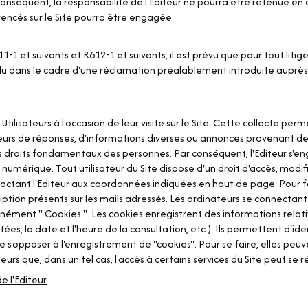
séquent, la responsabilité de l'Editeur ne pourra être retenue en cas
érencés sur le Site pourra être engagée.
et suivants et R612-1 et suivants, il est prévu que pour tout litige
olu dans le cadre d'une réclamation préalablement introduite auprès
Utilisateurs à l'occasion de leur visite sur le Site. Cette collecte perm
lisateurs de réponses, d'informations diverses ou annonces provenant de
es droits fondamentaux des personnes. Par conséquent, l'Editeur s'e
numérique. Tout utilisateur du Site dispose d'un droit d'accès, modi
actant l'Editeur aux coordonnées indiquées en haut de page. Pour facil
cription présents sur les mails adressés. Les ordinateurs se connectant
ément " Cookies ". Les cookies enregistrent des informations relative
tées, la date et l'heure de la consultation, etc.). Ils permettent d'ide
e s'opposer à l'enregistrement de "cookies". Pour se faire, elles peu
eurs que, dans un tel cas, l'accès à certains services du Site peut se r
e l'Editeur