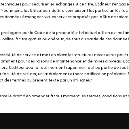
t techniques pour sécuriser les échanges. A ce titre, L'Editeur s'en
éanmoins, les Utilisateurs du Site connaissent les particularités tec
 les données échangées via les services proposés par le Site ne soien
s protégées par le Code de la propriété intellectuelle. Il en est no
 online, à titre gratuit ou onéreux, de tout ou partie de ces données
ibilité de service et met en place les structures nécessaires pour ren
otamment pour des raisons de maintenance et de mises à niveau. L'Ed
t tiers. L'Editeur peut à tout moment supprimer tout ou partie de se
a faculté de refuser, unilatéralement et sans notification préalable, à 
t des termes du présent texte par un Utilisateur.
réserve le droit d'en amender à tout moment les termes, conditions e