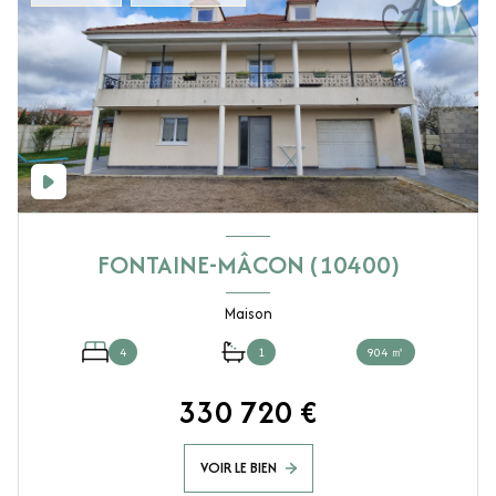
FONTAINE-MÂCON (10400)
Maison
4
1
904 ㎡
330 720 €
VOIR LE BIEN