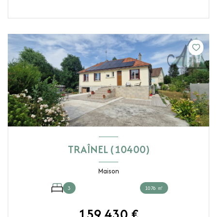
TRAÎNEL (10400)
Maison
3
1076 ㎡
159 430 €