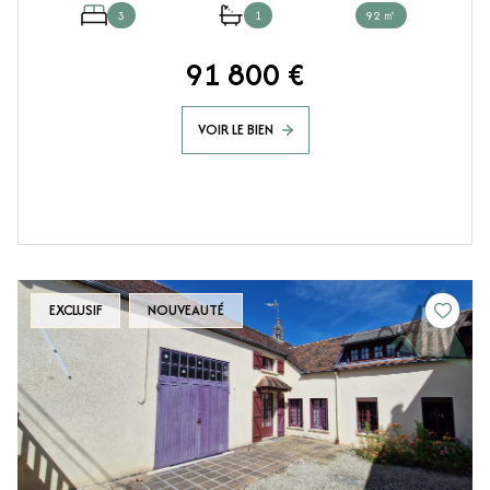
3
1
92 ㎡
91 800 €
VOIR LE BIEN
EXCLUSIF
NOUVEAUTÉ