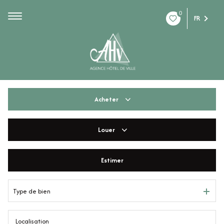
0
FR
Acheter
Louer
De l'ancien
De l'immo pro
Estimer
à l'année
De l'immo pro
Type de bien