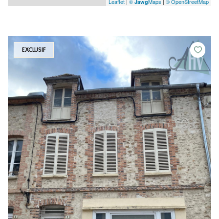
Leaflet
|
©
Maps
|
© OpenStreetMap
Jawg
EXCLUSIF