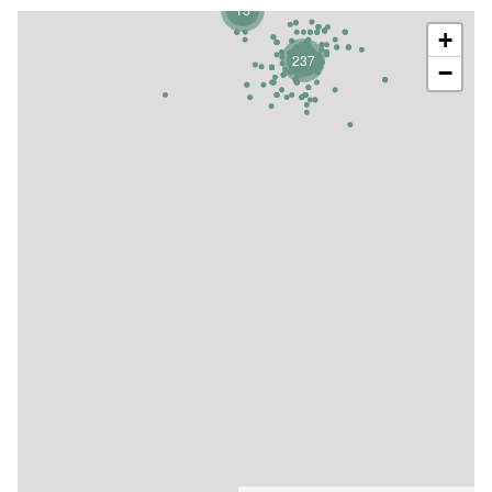
15
+
237
−