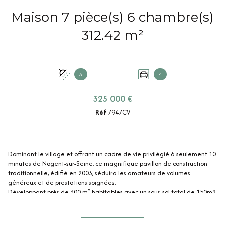
Maison 7 pièce(s) 6 chambre(s)
312.42 m²
3
4
325 000 €
Réf
7947CV
Dominant le village et offrant un cadre de vie privilégié à seulement 10
minutes de Nogent-sur-Seine, ce magnifique pavillon de construction
traditionnelle, édifié en 2003, séduira les amateurs de volumes
généreux et de prestations soignées.
Développant près de
300 m² habitables
avec un
sous-sol total de 150m2
sur 3 mètres de hauteur
, ce pavillon séduira immédiatement les familles
en quête d’espace, de confort et de qualité.
Dès l’entrée, vous serez charmé par ses beaux volumes, sa luminosité et