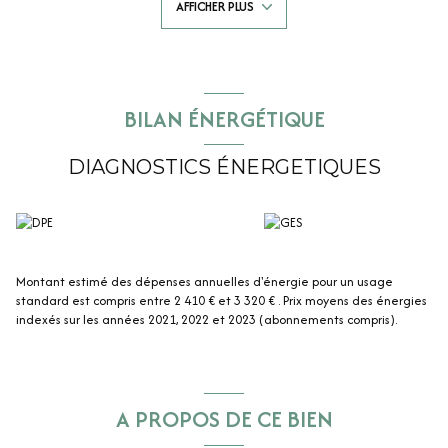
AFFICHER PLUS
la qualité de ses prestations.
La maison propose
6 chambres
, idéales pour une grande famille, le
télétravail ou l’accueil de proches.
À l’extérieur, le terrain clos de 1 400 m² offre un environnement
agréable, sécurisé et sans vis-à-vis, parfait pour les enfants, les moments
de détente ou les réceptions.
BILAN ÉNERGÉTIQUE
Une maison rare sur le secteur, alliant qualité de construction, volumes
exceptionnels et état irréprochable, idéal pour une activité de gîte ou
maison familiale.
DIAGNOSTICS ÉNERGETIQUES
Montant estimé des dépenses annuelles d'énergie pour un usage
standard est compris entre 2 410 € et 3 320 € . Prix moyens des énergies
indexés sur les années 2021, 2022 et 2023 (abonnements compris).
A PROPOS DE CE BIEN