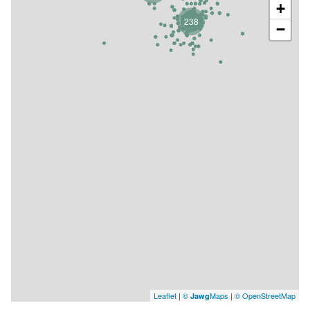
+
238
−
Leaflet
|
©
Maps
|
© OpenStreetMap
Jawg