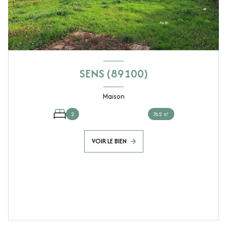
SENS (89100)
Maison
2
762 ㎡
VOIR LE BIEN