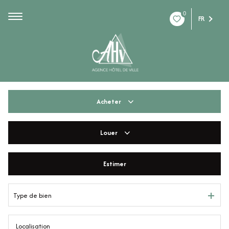
0
FR
Acheter
Louer
De l'ancien
De l'immo pro
Estimer
à l'année
De l'immo pro
Type de bien