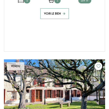
2
1
259 ㎡
VOIR LE BIEN
VENDU