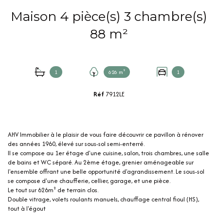
Maison 4 pièce(s) 3 chambre(s)
88 m²
1
626 m²
1
Réf
7912LE
AHV Immobilier à le plaisir de vous faire découvrir ce pavillon à rénover
des années 1960, élevé sur sous-sol semi-enterré.
Il se compose au 1er étage d'une cuisine, salon, trois chambres, une salle
de bains et WC séparé. Au 2ème étage, grenier aménageable sur
l'ensemble offrant une belle opportunité d'agrandissement. Le sous-sol
se compose d'une chaufferie, cellier, garage, et une pièce.
Le tout sur 626m² de terrain clos.
Double vitrage, volets roulants manuels, chauffage central fioul (HS),
tout à l'égout