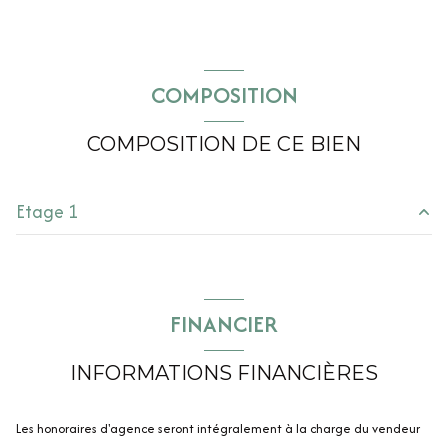
COMPOSITION
COMPOSITION DE CE BIEN
Etage 1
chambre
12.4 m²
chambre
12.4 m²
FINANCIER
chambre
11.6 m²
INFORMATIONS FINANCIÈRES
cuisine
14.6 m²
chambre
21 m²
Les honoraires d'agence seront intégralement à la charge du vendeur
salle de bain
6.2 m²