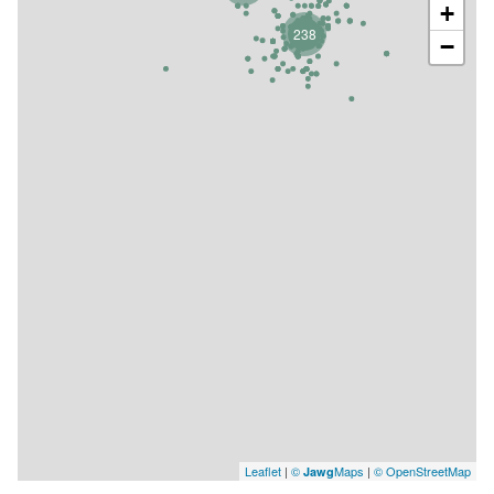
+
238
−
Leaflet
|
©
Maps
|
© OpenStreetMap
Jawg