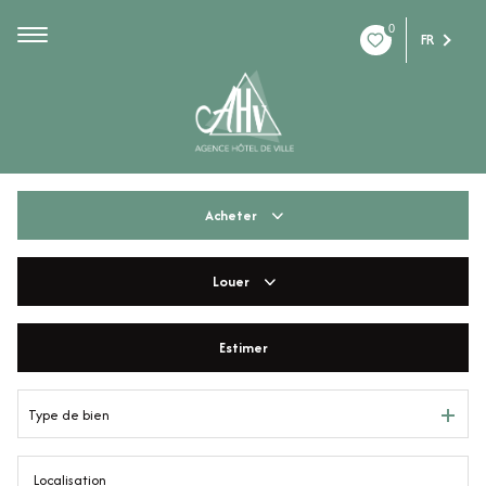
0
FR
Acheter
Louer
De l'ancien
De l'immo pro
Estimer
à l'année
De l'immo pro
Type de bien