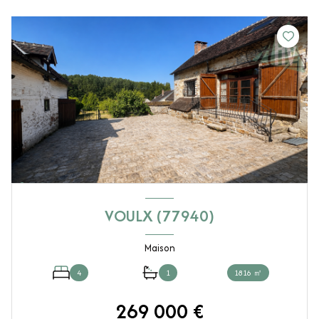
VOULX (77940)
Maison
4
1
1816 ㎡
269 000 €