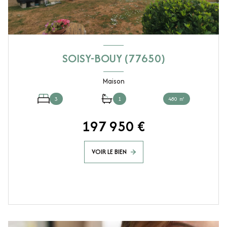
SOISY-BOUY (77650)
Maison
3
1
480 ㎡
197 950 €
VOIR LE BIEN