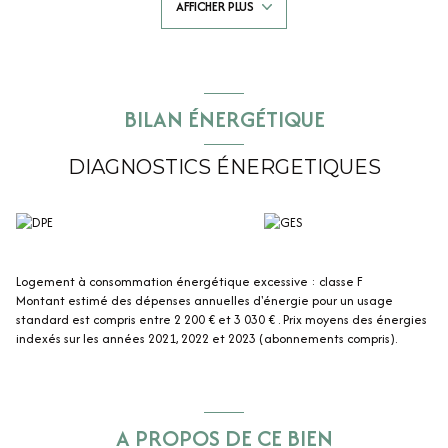
AFFICHER PLUS
dégagement avec unpoêle godin donnant accès à une grande
chambre en duplex, grande salle d'eau, un wc, une chambre,
A l'étage environ 76m² comprenant un palier , 3 chambres à finir en
électricité et peinture, et une pièce prévue pour une salle de bains.
Un double accès vous permet un stationnement extérieur par le côté
jardin clos et arboré !
BILAN ÉNERGÉTIQUE
Le gros plus : un garage de 72m² avec fenêtre double vitrage, porte
motorisé, eau, électricité et évacuation. Toiture de 2023.
Côté confort : Fibre raccordée, VMC, chauffage bois et électrique,
DIAGNOSTICS ÉNERGETIQUES
double vitrage, tout à l'égout.
Logement à consommation énergétique excessive : classe F
Montant estimé des dépenses annuelles d'énergie pour un usage
standard est compris entre 2 200 € et 3 030 € . Prix moyens des énergies
indexés sur les années 2021, 2022 et 2023 (abonnements compris).
A PROPOS DE CE BIEN