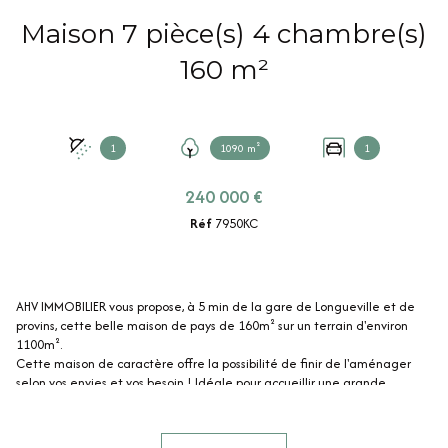
Maison 7 pièce(s) 4 chambre(s)
160 m²
1
1090 m²
1
240 000 €
Réf
7950KC
AHV IMMOBILIER vous propose, à 5 min de la gare de Longueville et de
provins, cette belle maison de pays de 160m² sur un terrain d'environ
1100m².
Cette maison de caractère offre la possibilité de finir de l'aménager
selon vos envies et vos besoin ! Idéale pour accueillir une grande
familles ou de dévelloper une activité d'hébergement.
Elle se compose comme suit : entrée, double (2x 35 m²) séjour avec
poutres et cheminée donnant accès à la terrasse et au jardin, cuisine, un