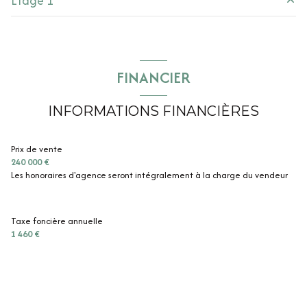
Etage 1
entrée
m²
salon/sejour
35 m²
chambre
33 m²
cuisine
m²
chambre
35 m²
FINANCIER
salle d'eau
m²
chambre
m²
WC
m²
INFORMATIONS FINANCIÈRES
chambre
m²
salle
35 m²
Prix de vente
240 000 €
Les honoraires d'agence seront intégralement à la charge du vendeur
Taxe foncière annuelle
1 460 €