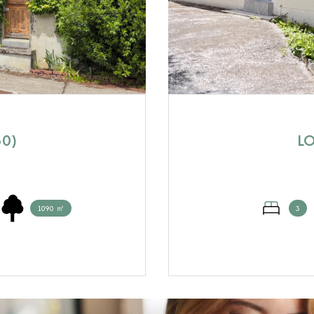
50)
LO
1090 ㎡
3