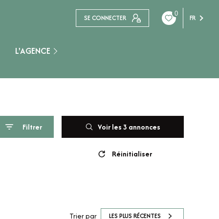
0
SE CONNECTER
FR
L'AGENCE
Nogent Sur Seine
Filtrer
Voir les
3
annonces
Réinitialiser
Trier par
LES PLUS RÉCENTES