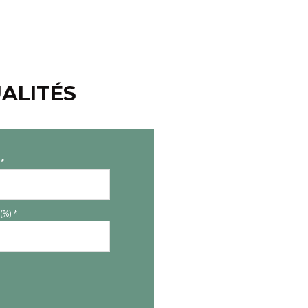
ALITÉS
*
(%) *