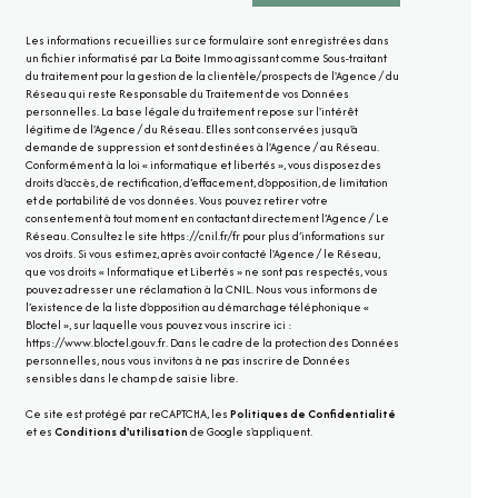
Les informations recueillies sur ce formulaire sont enregistrées dans
un fichier informatisé par La Boite Immo agissant comme Sous-traitant
du traitement pour la gestion de la clientèle/prospects de l'Agence / du
Réseau qui reste Responsable du Traitement de vos Données
personnelles. La base légale du traitement repose sur l'intérêt
légitime de l'Agence / du Réseau. Elles sont conservées jusqu'à
demande de suppression et sont destinées à l'Agence / au Réseau.
Conformément à la loi « informatique et libertés », vous disposez des
droits d’accès, de rectification, d’effacement, d’opposition, de limitation
et de portabilité de vos données. Vous pouvez retirer votre
consentement à tout moment en contactant directement l’Agence / Le
Réseau. Consultez le site
https://cnil.fr/fr
pour plus d’informations sur
vos droits. Si vous estimez, après avoir contacté l'Agence / le Réseau,
que vos droits « Informatique et Libertés » ne sont pas respectés, vous
pouvez adresser une réclamation à la CNIL. Nous vous informons de
l’existence de la liste d'opposition au démarchage téléphonique «
Bloctel », sur laquelle vous pouvez vous inscrire ici :
https://www.bloctel.gouv.fr
. Dans le cadre de la protection des Données
personnelles, nous vous invitons à ne pas inscrire de Données
sensibles dans le champ de saisie libre.
Ce site est protégé par reCAPTCHA, les
Politiques de Confidentialité
et es
Conditions d'utilisation
de Google s'appliquent.