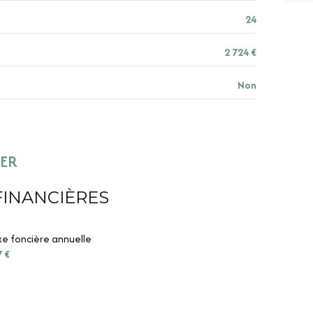
24
2 724 €
Non
IER
FINANCIÈRES
e foncière annuelle
7 €