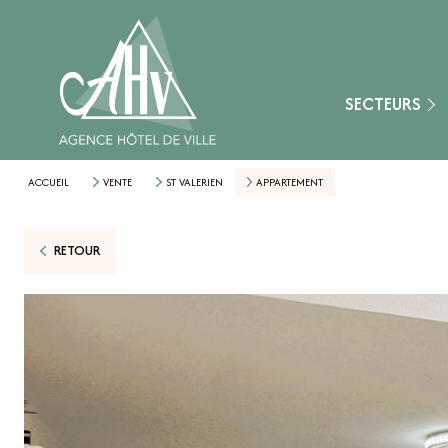
Fontainebleau
Montereau-Fault-Y
Nangis
SECTEURS
Provins
Secteur Aube (10)
ACCUEIL
VENTE
ST VALERIEN
APPARTEMENT
Secteur Loiret (45)
RETOUR
Secteur Marne (51
Secteur Yonne (89)
Nemours