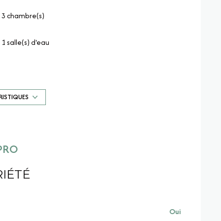
3 chambre(s)
1 salle(s) d'eau
Chauffage individuel : radiateur (electrique)
2 niveau(x)
RISTIQUES
cave
PRO
IÉTÉ
Oui