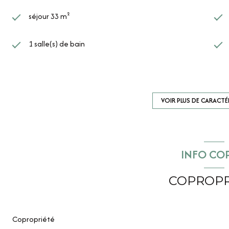
séjour 33 m²
1 salle(s) de bain
cuisine séparée (équipée)
1 garage(s)
VOIR PLUS DE CARACTÉ
2ème étage
INFO CO
interphone
COPROPR
Copropriété