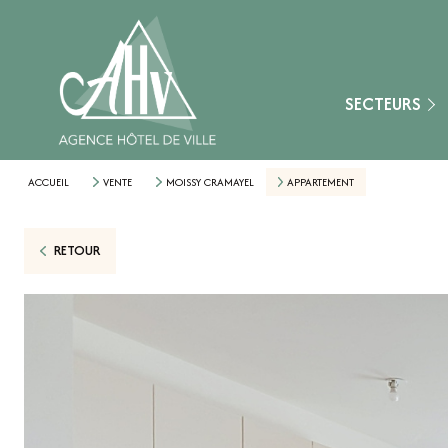
Fontainebleau
Montereau-Fault-Y
Nangis
SECTEURS
Provins
Secteur Aube (10)
ACCUEIL
VENTE
MOISSY CRAMAYEL
APPARTEMENT
Secteur Loiret (45)
RETOUR
Secteur Marne (51
Secteur Yonne (89)
Nemours