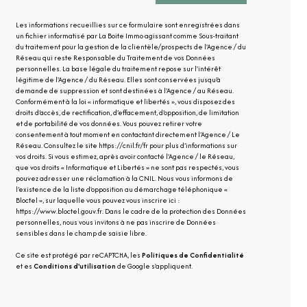
Les informations recueillies sur ce formulaire sont enregistrées dans
un fichier informatisé par La Boite Immo agissant comme Sous-traitant
du traitement pour la gestion de la clientèle/prospects de l'Agence / du
Réseau qui reste Responsable du Traitement de vos Données
personnelles. La base légale du traitement repose sur l'intérêt
légitime de l'Agence / du Réseau. Elles sont conservées jusqu'à
demande de suppression et sont destinées à l'Agence / au Réseau.
Conformément à la loi « informatique et libertés », vous disposez des
droits d’accès, de rectification, d’effacement, d’opposition, de limitation
et de portabilité de vos données. Vous pouvez retirer votre
consentement à tout moment en contactant directement l’Agence / Le
Réseau. Consultez le site
https://cnil.fr/fr
pour plus d’informations sur
vos droits. Si vous estimez, après avoir contacté l'Agence / le Réseau,
que vos droits « Informatique et Libertés » ne sont pas respectés, vous
pouvez adresser une réclamation à la CNIL. Nous vous informons de
l’existence de la liste d'opposition au démarchage téléphonique «
Bloctel », sur laquelle vous pouvez vous inscrire ici :
https://www.bloctel.gouv.fr
. Dans le cadre de la protection des Données
personnelles, nous vous invitons à ne pas inscrire de Données
sensibles dans le champ de saisie libre.
Ce site est protégé par reCAPTCHA, les
Politiques de Confidentialité
et es
Conditions d'utilisation
de Google s'appliquent.