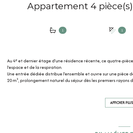
1
1
Au 4ᵉ et dernier étage d'une résidence récente, ce quatre-pièce
l'espace et de la respiration.
Une entrée dédiée distribue l'ensemble et ouvre sur une pièce d
20 m², prolongement naturel du séjour dès les premiers rayons de
Côté nuit, trois chambres dont une suite de 13 m² avec sa salle d
indépendant complètent l'ensemble, tandis qu'un espace reste
d'usage, idéale en télétravail comme en famille.
AFFICHER PLU
Trois places de parking accompagnent ce bien rare.
Isolation aux dernières normes et pompe à chaleur le placent e
et 546 € par an.
Disponible immédiatement, il réunit le confort du récent, la lumi
ensemble qui mérite la visite.