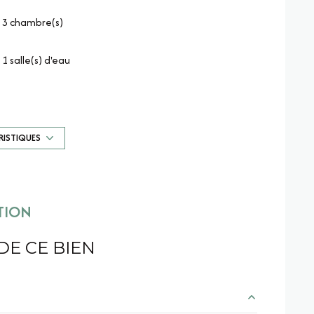
3 chambre(s)
1 salle(s) d'eau
cuisine américaine
exposition Sud-Est
RISTIQUES
4 étage(s)
TION
vue Dégagée
DE CE BIEN
interphone