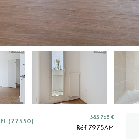
383 768 €
EL (77550)
Réf
7975AM