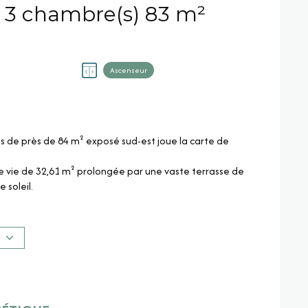
Appartement 4 pièce(s) 3 chambre(s) 83 m²
Ascenseur
s de près de 84 m² exposé sud-est joue la carte de
e vie de 32,61 m² prolongée par une vaste terrasse de
 soleil.
'eau et son WC privatifs ; une salle de bains et un WC
 aménageable en bureau, pour une vraie souplesse
S
n classe énergie A, pour une facture contenue entre 404
ère et un extérieur généreux à cette surface : un