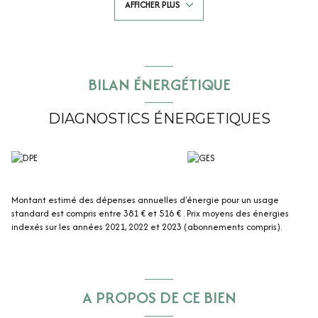
AFFICHER PLUS
place.
Deux places de parking accompagnent le bien.
Isolation aux dernières normes et pompe à chaleur, classe énergie A : ici
le confort thermique se double de charges maîtrisées, avec une
dépense énergétique estimée entre 381 et 516 € par an.
Disponible immédiatement, sans travaux à prévoir, sobre et fonctionnel,
BILAN ÉNERGÉTIQUE
à découvrir sans attendre.
Plans sur demande.
DIAGNOSTICS ÉNERGETIQUES
Montant estimé des dépenses annuelles d'énergie pour un usage
standard est compris entre 381 € et 516 € . Prix moyens des énergies
indexés sur les années 2021, 2022 et 2023 (abonnements compris).
A PROPOS DE CE BIEN