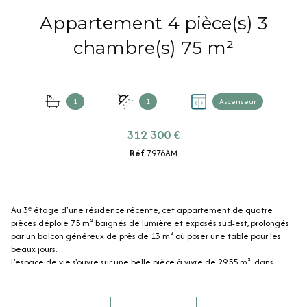
Appartement 4 pièce(s) 3
chambre(s) 75 m²
1
1
Ascenseur
312 300 €
Réf
7976AM
Au 3ᵉ étage d'une résidence récente, cet appartement de quatre
pièces déploie 75 m² baignés de lumière et exposés sud-est, prolongés
par un balcon généreux de près de 13 m² où poser une table pour les
beaux jours.
L'espace de vie s'ouvre sur une belle pièce à vivre de 29,55 m², dans
laquelle cuisine et séjour sont réunis.
Trois chambres, une salle d'eau avec WC, une salle de bain et un WC
indépendant complètent une distribution fonctionelle, sans perte de