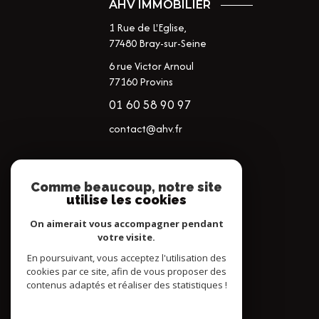
AHV IMMOBILIER
1 Rue de L'Eglise,
77480
Bray-sur-Seine
6 rue Victor Arnoul
77160 Provins
01 60 58 90 97
contact@ahv.fr
NOS RÉSEAUX
Comme beaucoup, notre site
utilise les cookies
NOUS SUIVRE
On aimerait vous accompagner pendant
votre visite.
En poursuivant, vous acceptez l'utilisation des
cookies par ce site, afin de vous proposer des
contenus adaptés et réaliser des statistiques !