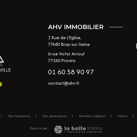
AHV IMMOBILIER
1 Rue de L'Eglise,
77480
Bray-sur-Seine
6 rue Victor Arnoul
77160 Provins
01 60 58 90 97
contact@ahv.fr
Nos honoraires
Nos partenaires
Mentions légales
Admin
Réalisé par :