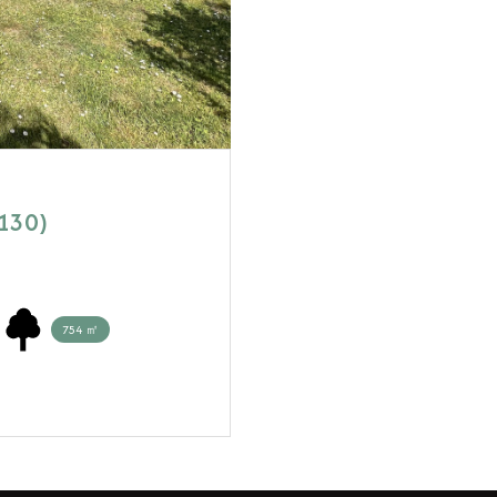
130)
754 ㎡