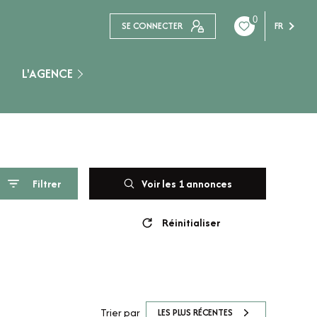
0
SE CONNECTER
FR
L'AGENCE
Nogent Sur Seine
Filtrer
Voir les
1
annonces
Réinitialiser
Trier par
LES PLUS RÉCENTES