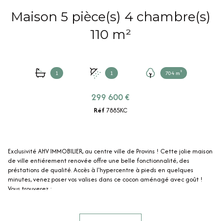
Maison 5 pièce(s) 4 chambre(s)
110 m²
1
1
704 m²
299 600 €
Réf
7885KC
Exclusivité AHV IMMOBILIER, au centre ville de Provins ! Cette jolie maison
de ville entiérement renovée offre une belle fonctionnalité, des
préstations de qualité. Accès à l'hypercentre à pieds en quelques
minutes, venez poser vos valises dans ce cocon aménagé avec goût !
Vous trouverez :
Au rez-de-chausée : une entrée avec du rangement, une cuisine
ouverte sur un séjour lumineux, un salon, une chambre, un WC.
Au premier étage : un palier, deux chambres, une salle de bain avec