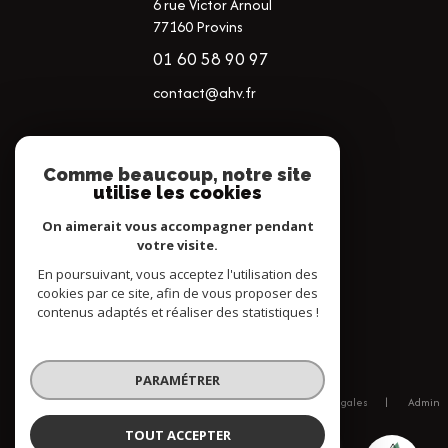
6 rue Victor Arnoul
77160 Provins
01 60 58 90 97
contact@ahv.fr
NOS RÉSEAUX
Comme beaucoup, notre site
utilise les cookies
NOUS SUIVRE
On aimerait vous accompagner pendant
votre visite.
En poursuivant, vous acceptez l'utilisation des
cookies par ce site, afin de vous proposer des
contenus adaptés et réaliser des statistiques !
© 2026 | Tous droits réservés
PARAMÉTRER
Nos honoraires
Nos partenaires
Mentions légales
Admin
Politique RGPD
Cookies
TOUT ACCEPTER