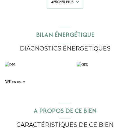
AFFICHER PLUS
douche et WC séparés, un placard.
Le sous-sol comprend un espace buanderie et un grand espace de
stockage.
Une dépendance comprenant un studio neuf et deux piéces d'environ
25m² chacune vient completer cette maison, idéal pour la location
saisonniere, une profession libérale ou recevoir amis/famille.
BILAN ÉNERGÉTIQUE
Le tout sur un jardin clos.
DIAGNOSTICS ÉNERGETIQUES
DPE en cours
A PROPOS DE CE BIEN
CARACTÉRISTIQUES DE CE BIEN