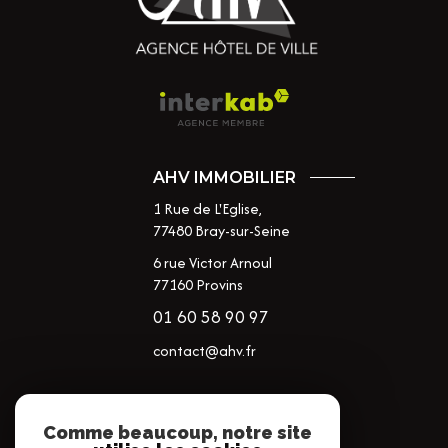
AHV IMMOBILIER
1 Rue de L'Eglise,
77480
Bray-sur-Seine
6 rue Victor Arnoul
77160 Provins
01 60 58 90 97
contact@ahv.fr
NOS RÉSEAUX
Comme beaucoup, notre site