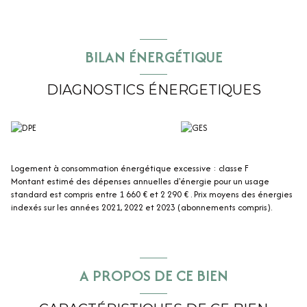
Carrez)
loué 414€ + 15 € de charges (ordures ménagères et eau),
Autre aménagement : Espace Commun et cave
Confort : TAE, chauffage électrique.
BILAN ÉNERGÉTIQUE
DIAGNOSTICS ÉNERGETIQUES
Logement à consommation énergétique excessive : classe F
Montant estimé des dépenses annuelles d'énergie pour un usage
standard est compris entre 1 660 € et 2 290 € . Prix moyens des énergies
indexés sur les années 2021, 2022 et 2023 (abonnements compris).
A PROPOS DE CE BIEN