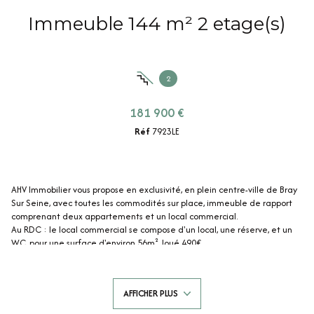
Immeuble 144 m² 2 etage(s)
2
181 900 €
Réf
7923LE
AHV Immobilier vous propose en exclusivité, en plein centre-ville de Bray
Sur Seine, avec toutes les commodités sur place, immeuble de rapport
comprenant deux appartements et un local commercial.
Au RDC : le local commercial se compose d'un local, une réserve, et un
WC, pour une surface d'environ 56m², loué 490€
Au 1er étage : un appartement type F3 composé d’une entrée, cuisine
aménagée, séjour, deux chambres, salle d’eau et Wc pour une surface
de 48m² (loi Carrez) LIBRE (était loué 555€ + 30 de charges (Eau)
AFFICHER PLUS
Au 2eme étage : un appartement type studio composé d’une entrée sur
pièce de vie, d’une salle d’eau et Wc pour une surface de 37.56m² (loi