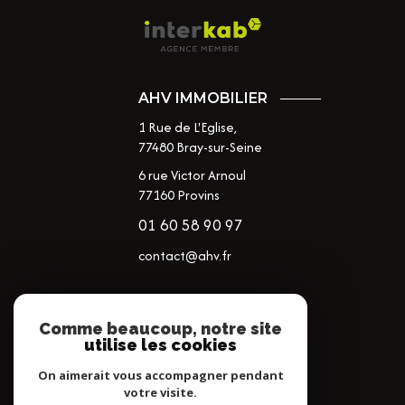
AHV IMMOBILIER
1 Rue de L'Eglise,
77480
Bray-sur-Seine
6 rue Victor Arnoul
77160 Provins
01 60 58 90 97
contact@ahv.fr
NOS RÉSEAUX
Comme beaucoup, notre site
utilise les cookies
NOUS SUIVRE
On aimerait vous accompagner pendant
votre visite.