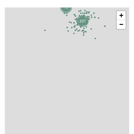
15
+
237
−