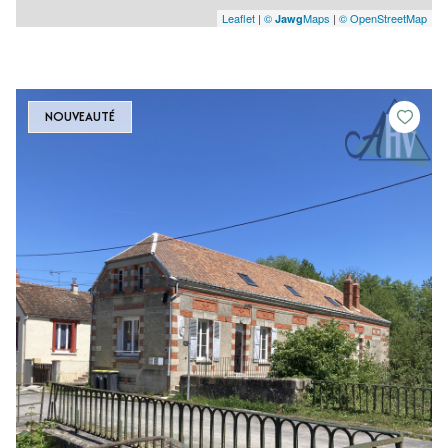
Leaflet
|
©
Maps
|
© OpenStreetMap
Jawg
NOUVEAUTÉ