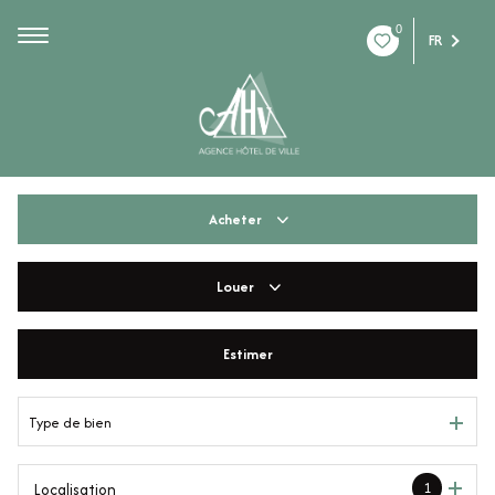
0
FR
Acheter
Louer
De l'ancien
De l'immo pro
Estimer
à l'année
De l'immo pro
Type de bien
1
Localisation