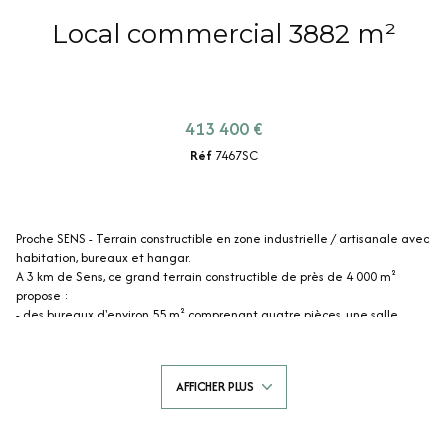
Local commercial 3882 m²
413 400 €
Réf
7467SC
Proche SENS - Terrain constructible en zone industrielle / artisanale avec
habitation, bureaux et hangar.
A 3 km de Sens, ce grand terrain constructible de près de 4 000 m²
propose :
- des bureaux d'environ 55 m² comprenant quatre pièces, une salle
d'eau avec wc. Chauffage électrique. Double vitrage avec volets
roulants.
- une habitation légère d'environ 100 m² comprenant un salon, deux
AFFICHER PLUS
chambres, une buanderie, une salle d'eau et des wc. Terrasse abritée
sur l'avant. Chauffage électrique. Double vitrage avec volets roulants.
ADSL (bientôt fibré).
- un hangar de 90 m², avec toit isolé et électricité, idéal pour une