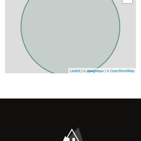
Leaflet
|
©
Maps
|
© OpenStreetMap
Jawg