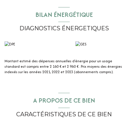
activité artisanale ou du stockage.
Le tout est relié au tout à l'égout. Fibre internet.
BILAN ÉNERGÉTIQUE
Une grande dalle d'environ 900 m² complète l'ensemble.
Le terrain est plat et entièrement clos, avec un grand portail.
Constructible même pour une maison avec une activité professionnelle.
DIAGNOSTICS ÉNERGETIQUES
Taxe foncière : 700 euros.
Montant estimé des dépenses annuelles d'énergie pour un usage
standard est compris entre 2 160 € et 2 960 € . Prix moyens des énergies
indexés sur les années 2021, 2022 et 2023 (abonnements compris).
A PROPOS DE CE BIEN
CARACTÉRISTIQUES DE CE BIEN