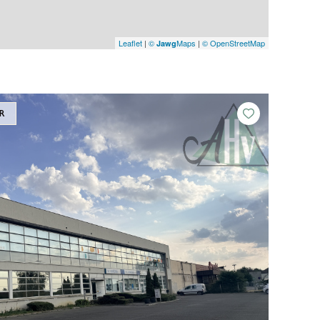
Leaflet
|
©
Maps
|
© OpenStreetMap
Jawg
R