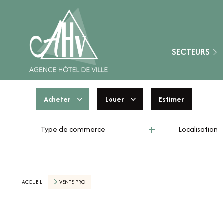
Fontainebleau
Montereau-Fault-Y
Nangis
SECTEURS
Provins
Secteur Aube (10)
Acheter
Louer
Estimer
Secteur Loiret (45)
Type de commerce
De l'ancien
à l'année
Secteur Marne (51
De l'immo pro
De l'immo pro
Secteur Yonne (89)
Nemours
ACCUEIL
VENTE PRO