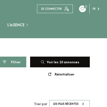
0
SE CONNECTER
FR
L'AGENCE
Nogent Sur Seine
Filtrer
Voir les
10
annonces
Réinitialiser
Trier par
LES PLUS RÉCENTES