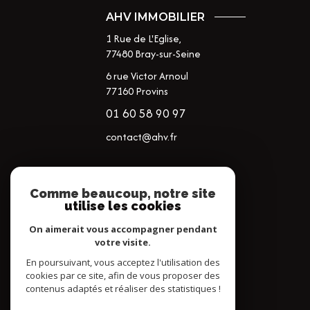
AHV IMMOBILIER
1 Rue de L'Eglise,
77480
Bray-sur-Seine
6 rue Victor Arnoul
77160 Provins
01 60 58 90 97
contact@ahv.fr
NOS RÉSEAUX
Comme beaucoup, notre site
utilise les cookies
NOUS SUIVRE
On aimerait vous accompagner pendant
votre visite.
En poursuivant, vous acceptez l'utilisation des
cookies par ce site, afin de vous proposer des
contenus adaptés et réaliser des statistiques !