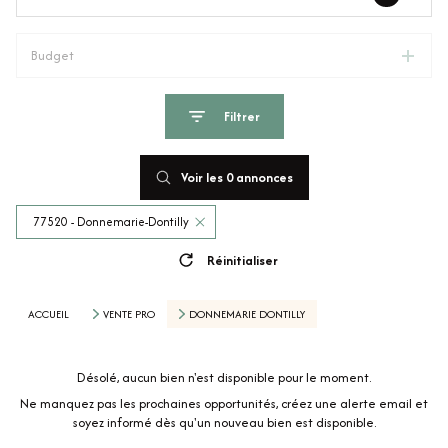
Budget
Filtrer
Voir les
0
annonces
77520 - Donnemarie-Dontilly
Réinitialiser
ACCUEIL
VENTE PRO
DONNEMARIE DONTILLY
Désolé, aucun bien n'est disponible pour le moment.
Ne manquez pas les prochaines opportunités, créez une alerte email et
soyez informé dès qu'un nouveau bien est disponible.