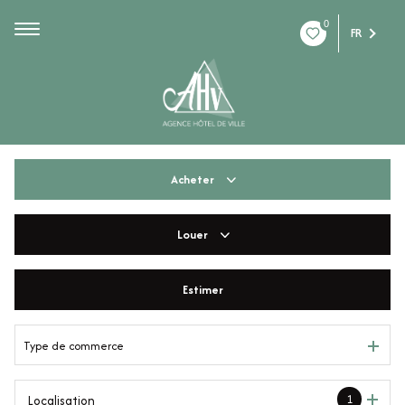
0
FR
Acheter
Louer
De l'ancien
De l'immo pro
Estimer
à l'année
De l'immo pro
Type de commerce
1
Localisation