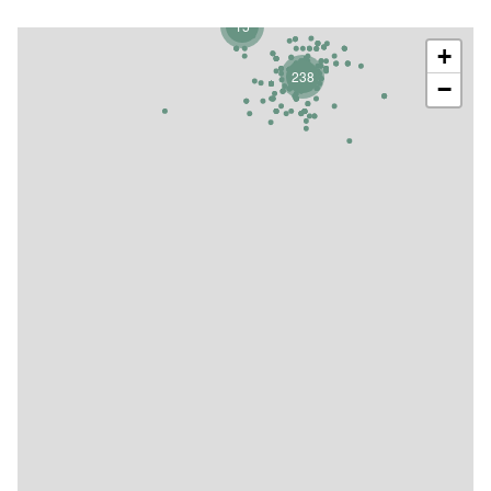
15
+
238
−