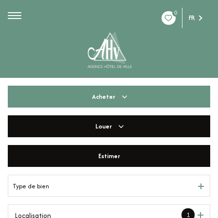
0
FR
Acheter
Louer
De l'ancien
De l'immo pro
Estimer
à l'année
De l'immo pro
Type de bien
1
Localisation