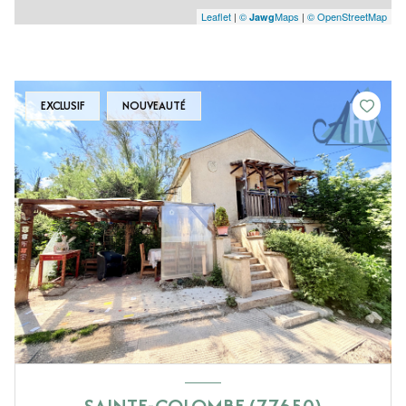
Leaflet
|
©
Maps
|
© OpenStreetMap
Jawg
EXCLUSIF
NOUVEAUTÉ