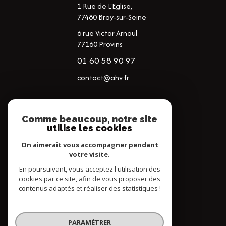
1 Rue de L'Eglise,
77480
Bray-sur-Seine
6 rue Victor Arnoul
77160 Provins
01 60 58 90 97
contact@ahv.fr
NOS RÉSEAUX
Comme beaucoup, notre site
utilise les cookies
NOUS SUIVRE
On aimerait vous accompagner pendant
votre visite.
En poursuivant, vous acceptez l'utilisation des
cookies par ce site, afin de vous proposer des
contenus adaptés et réaliser des statistiques !
© 2026 | Tous droits réservés
PARAMÉTRER