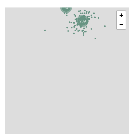
15
+
239
−