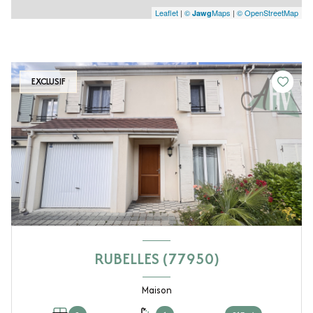
Leaflet
|
©
Maps
|
© OpenStreetMap
Jawg
EXCLUSIF
RUBELLES (77950)
Maison