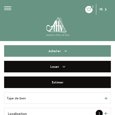
0
FR
Acheter
Louer
De l'ancien
De l'immo pro
Estimer
à l'année
De l'immo pro
Type de bien
1
Localisation