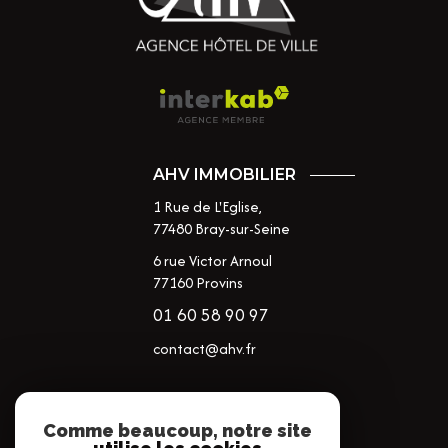
AHV IMMOBILIER
1 Rue de L'Eglise,
77480
Bray-sur-Seine
6 rue Victor Arnoul
77160 Provins
01 60 58 90 97
contact@ahv.fr
NOS RÉSEAUX
Comme beaucoup, notre site