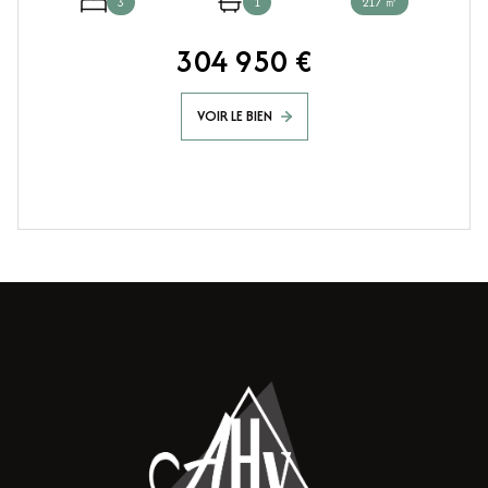
3
1
217 ㎡
304 950 €
VOIR LE BIEN