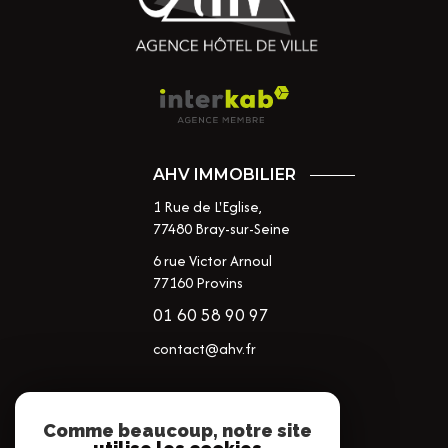
AHV IMMOBILIER
1 Rue de L'Eglise,
77480
Bray-sur-Seine
6 rue Victor Arnoul
77160 Provins
01 60 58 90 97
contact@ahv.fr
NOS RÉSEAUX
Comme beaucoup, notre site