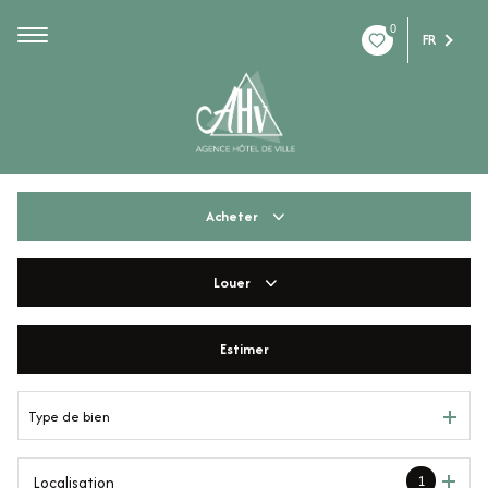
0
FR
Acheter
Louer
De l'ancien
De l'immo pro
Estimer
à l'année
De l'immo pro
Type de bien
1
Localisation