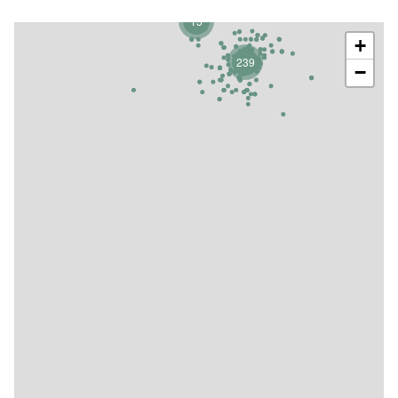
15
+
239
−