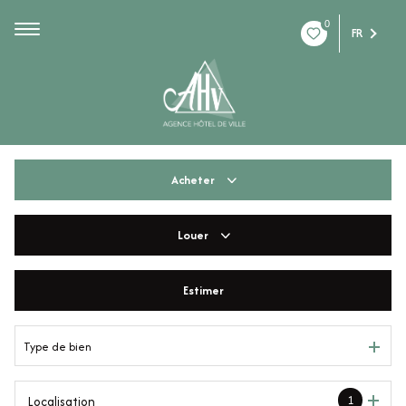
0
FR
Acheter
Louer
De l'ancien
De l'immo pro
Estimer
à l'année
De l'immo pro
Type de bien
1
Localisation