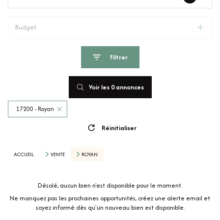
Budget
Filtrer
Voir les
0
annonces
17200 - Royan
Réinitialiser
ACCUEIL
VENTE
ROYAN
Désolé, aucun bien n'est disponible pour le moment.
Ne manquez pas les prochaines opportunités, créez une alerte email et
soyez informé dès qu'un nouveau bien est disponible.