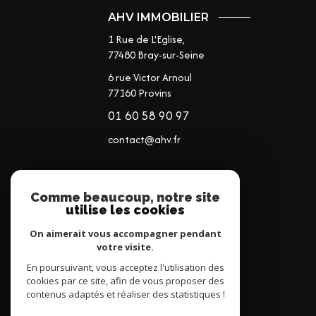
AHV IMMOBILIER
1 Rue de L'Eglise,
77480
Bray-sur-Seine
6 rue Victor Arnoul
77160 Provins
01 60 58 90 97
contact@ahv.fr
NOS RÉSEAUX
Comme beaucoup, notre site
utilise les cookies
NOUS SUIVRE
On aimerait vous accompagner pendant
votre visite.
En poursuivant, vous acceptez l'utilisation des
cookies par ce site, afin de vous proposer des
contenus adaptés et réaliser des statistiques !