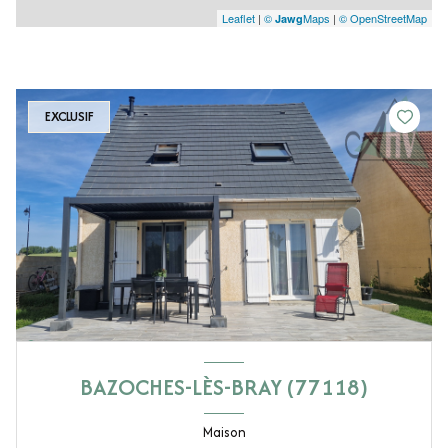
Leaflet
|
©
Maps
|
© OpenStreetMap
Jawg
EXCLUSIF
BAZOCHES-LÈS-BRAY (77118)
Maison