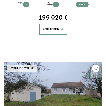
3
1
630 ㎡
199 020 €
VOIR LE BIEN
COUP DE COEUR