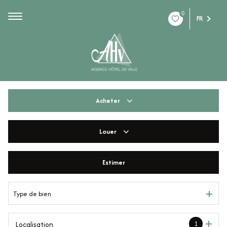
0
FR
Acheter
Louer
De l'ancien
De l'immo pro
Estimer
à l'année
De l'immo pro
Type de bien
1
Localisation