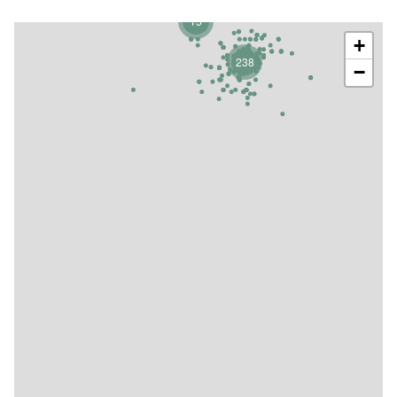
15
+
238
−