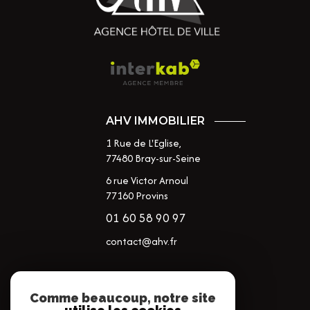
AHV IMMOBILIER
1 Rue de L'Eglise,
77480
Bray-sur-Seine
6 rue Victor Arnoul
77160 Provins
01 60 58 90 97
contact@ahv.fr
NOS RÉSEAUX
Comme beaucoup, notre site