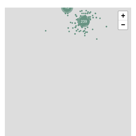
15
+
239
−