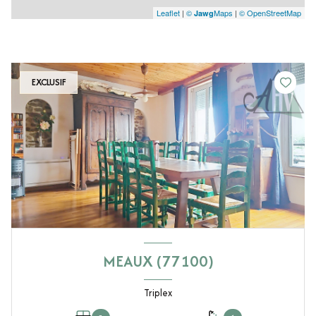
Leaflet
|
©
Maps
|
© OpenStreetMap
Jawg
EXCLUSIF
MEAUX (77100)
Triplex