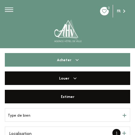
0
FR
Acheter
Louer
De l'ancien
De l'immo pro
Estimer
à l'année
De l'immo pro
Type de bien
1
Localisation