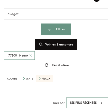
Budget
Filtrer
Voir les
1
annonces
77100 - Meaux
Réinitialiser
ACCUEIL
VENTE
MEAUX
LES PLUS RÉCENTES
Trier par