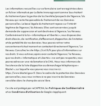
Les informations recueillies sur ce formulaire sont enregistrées dans
un fichier informatisé par La Boite Immo agissant comme Sous-traitant
du traitement pour la gestion de la clientèle/prospects de l'Agence / du
Réseau qui reste Responsable du Traitement de vos Données
personnelles. La base légale du traitement repose sur l'intérêt
légitime de l'Agence / du Réseau. Elles sont conservées jusqu'à
demande de suppression et sont destinées à l'Agence / au Réseau.
Conformément à la loi « informatique et libertés », vous disposez des
droits d’accès, de rectification, d’effacement, d’opposition, de limitation
et de portabilité de vos données. Vous pouvez retirer votre
consentement à tout moment en contactant directement l’Agence / Le
Réseau. Consultez le site
https://cnil.fr/fr
pour plus d’informations sur
vos droits. Si vous estimez, après avoir contacté l'Agence / le Réseau,
que vos droits « Informatique et Libertés » ne sont pas respectés, vous
pouvez adresser une réclamation à la CNIL. Nous vous informons de
l’existence de la liste d'opposition au démarchage téléphonique «
Bloctel », sur laquelle vous pouvez vous inscrire ici :
https://www.bloctel.gouv.fr
. Dans le cadre de la protection des Données
personnelles, nous vous invitons à ne pas inscrire de Données
sensibles dans le champ de saisie libre.
Ce site est protégé par reCAPTCHA, les
Politiques de Confidentialité
et es
Conditions d'utilisation
de Google s'appliquent.