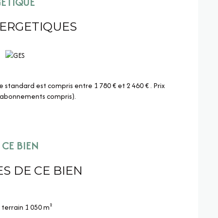
GÉTIQUE
NERGETIQUES
0 m² entièrement clos. Profitez aussi de la piscine hors
 que d’un espace à barbecue.
 à chaleur air/ eau, cheminée, ballon thermodynamique,
tandard est compris entre 1 780 € et 2 460 € . Prix
 (abonnements compris).
disponibles sur le site
Géorisques
CE BIEN
S DE CE BIEN
terrain 1 050 m²