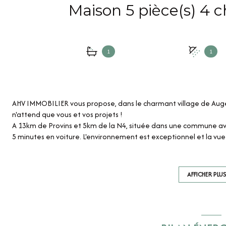
1
1
AHV IMMOBILIER vous propose, dans le charmant village de Auger
n'attend que vous et vos projets !
A 13km de Provins et 5km de la N4, située dans une commune av
5 minutes en voiture. L'environnement est exceptionnel et la vu
La maison propose au rez-de-chaussée une entrée cathédrale qui
salon/ salle à manger bénéficiant d’une cheminée à insert, une
AFFICHER PLU
four à pizza authentique) toutes deux bénéficiant de portes fen
une cave et des WC séparés.
Quelques marches vous invite à profiter d’une suite parentale c
En empruntant les escaliers le premier étage vous offre un pallie