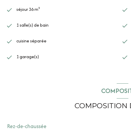
séjour 36 m²
1 salle(s) de bain
cuisine séparée
1 garage(s)
COMPOSI
COMPOSITION 
Rez-de-chaussée