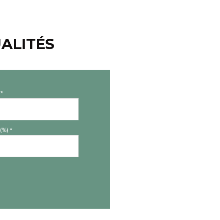
ALITÉS
*
(%) *