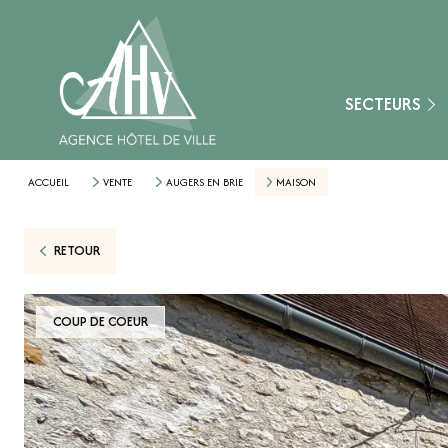
Fontainebleau
Montereau-Fault-Y
Nangis
SECTEURS
Provins
Secteur Aube (10)
ACCUEIL
VENTE
AUGERS EN BRIE
MAISON
Secteur Loiret (45)
RETOUR
Secteur Marne (51
Secteur Yonne (89)
COUP DE COEUR
Nemours