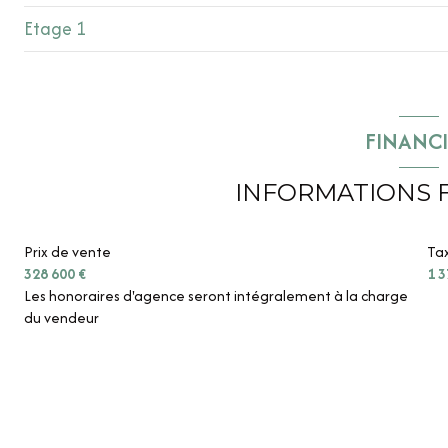
Etage 1
cuisine
salon/sejour
mezzanine
chambre
mezzanine
FINANC
entrée
chambre
INFORMATIONS 
salle d'eau
chambre
salle de bain
Prix de vente
Tax
328 600 €
1 3
chambre
Les honoraires d'agence seront intégralement à la charge
du vendeur