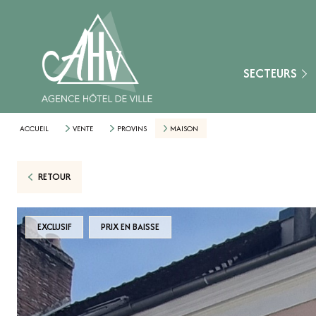
Fontainebleau
Montereau-Fault-Y
Nangis
SECTEURS
Provins
Secteur Aube (10)
ACCUEIL
VENTE
PROVINS
MAISON
Secteur Loiret (45)
RETOUR
Secteur Marne (51
Secteur Yonne (89)
EXCLUSIF
PRIX EN BAISSE
Nemours