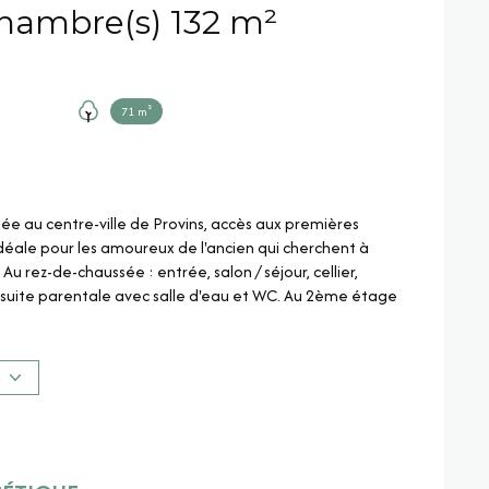
Maison 5 pièce(s) 4 chambre(s) 132 m²
71 m²
ée au centre-ville de Provins, accès aux premières
Idéale pour les amoureux de l'ancien qui cherchent à
u rez-de-chaussée : entrée, salon / séjour, cellier,
e suite parentale avec salle d'eau et WC. Au 2ème étage
alement d'une cave. Possibilité de louer, dans la rue,
7€ / mois. Chauffage central gaz de ville, double
 conseillère pour plus de renseignements : 06 52 82 57 81.
S