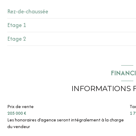
Rez-de-chaussée
Etage 1
salon/sejour
Etage 2
cuisine
Palier
buanderie
chambre
chambre
cave
suite
salle d'eau
FINANC
chambre
chambre
INFORMATIONS 
Prix de vente
Tax
205 000 €
1 7
Les honoraires d'agence seront intégralement à la charge
du vendeur