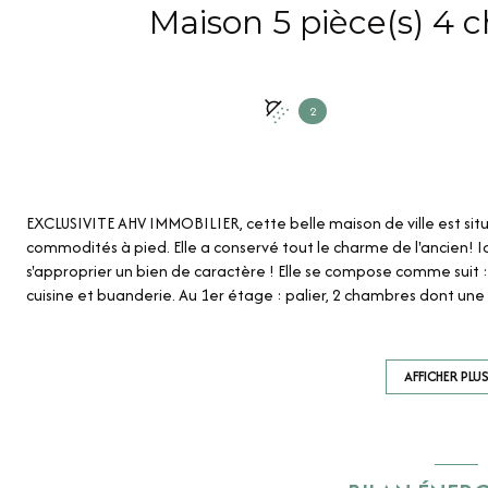
2
EXCLUSIVITE AHV IMMOBILIER, cette belle maison de ville est situ
commodités à pied. Elle a conservé tout le charme de l'ancien! 
s'approprier un bien de caractère ! Elle se compose comme suit : A
cuisine et buanderie. Au 1er étage : palier, 2 chambres dont un
: deux chambres et une salle d'eau avec WC. La maison dispose ég
une place de stationnement sécurisée et couverte pour environ 4
vitrage et tout à l'égout. A visiter sans tarder ! Contactez votre
AFFICHER PLU