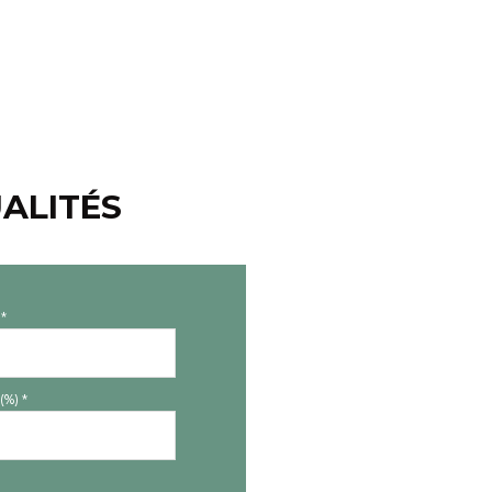
ALITÉS
*
(%) *