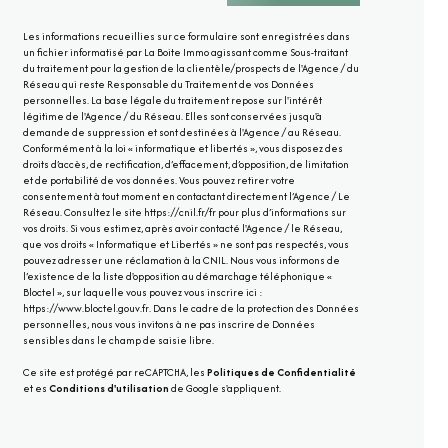
Les informations recueillies sur ce formulaire sont enregistrées dans
un fichier informatisé par La Boite Immo agissant comme Sous-traitant
du traitement pour la gestion de la clientèle/prospects de l'Agence / du
Réseau qui reste Responsable du Traitement de vos Données
personnelles. La base légale du traitement repose sur l'intérêt
légitime de l'Agence / du Réseau. Elles sont conservées jusqu'à
demande de suppression et sont destinées à l'Agence / au Réseau.
Conformément à la loi « informatique et libertés », vous disposez des
droits d’accès, de rectification, d’effacement, d’opposition, de limitation
et de portabilité de vos données. Vous pouvez retirer votre
consentement à tout moment en contactant directement l’Agence / Le
Réseau. Consultez le site
https://cnil.fr/fr
pour plus d’informations sur
vos droits. Si vous estimez, après avoir contacté l'Agence / le Réseau,
que vos droits « Informatique et Libertés » ne sont pas respectés, vous
pouvez adresser une réclamation à la CNIL. Nous vous informons de
l’existence de la liste d'opposition au démarchage téléphonique «
Bloctel », sur laquelle vous pouvez vous inscrire ici :
https://www.bloctel.gouv.fr
. Dans le cadre de la protection des Données
personnelles, nous vous invitons à ne pas inscrire de Données
sensibles dans le champ de saisie libre.
Ce site est protégé par reCAPTCHA, les
Politiques de Confidentialité
et es
Conditions d'utilisation
de Google s'appliquent.