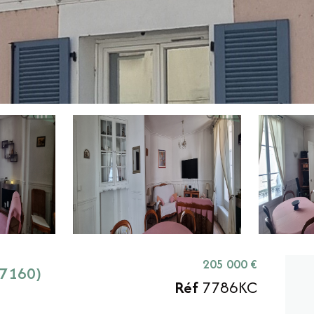
205 000 €
77160)
Réf
7786KC