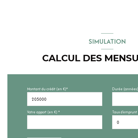
SIMULATION
CALCUL DES MENSU
Montant du crédit (en €)*
Durée (années)
Votre apport (en €) *
Taux d'emprunt 