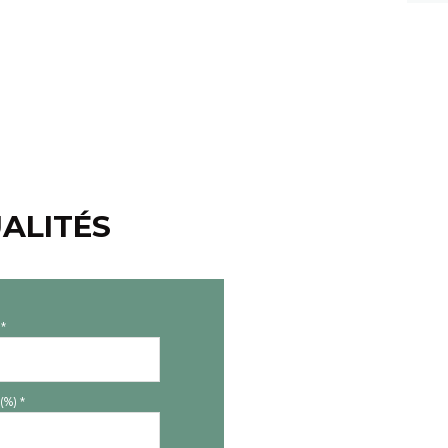
ALITÉS
*
(%) *