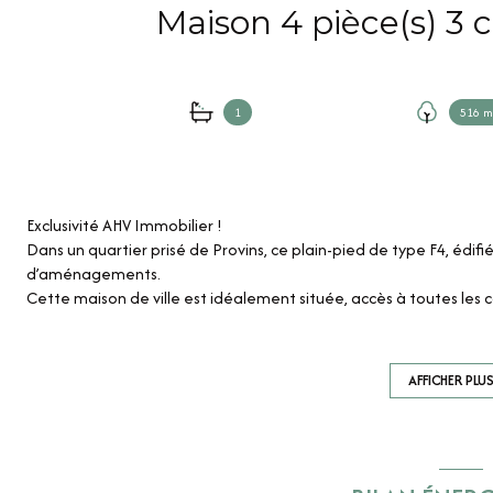
1
516 m
Exclusivité AHV Immobilier !
Dans un quartier prisé de Provins, ce plain-pied de type F4, édifié 
d’aménagements.
Cette maison de ville est idéalement située, accès à toutes les 
Ce bien se compose d’une entrée desservant un salon-séjour, une
un WC ainsi que deux chambres de belle taille où les parquets en
au séjour peut être ouvert pour créer une grande pièce de vie, i
AFFICHER PLU
d’agrandissement.
Un grenier aménageable offre encore de nombreuse possibilité
Garage attenant.
Des travaux sont à prévoir, laissant place à votre imagination po
votre image.