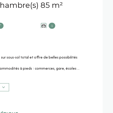
Maison 4 pièce(s) 3 chambre(s) 85 m²
²
1
sur sous-sol total et offre de belles possibilités
commodités à pieds : commerces, gare, écoles ...
 cuisine indépendante, un bureau, une salle de bains,
 bois d’origine ont été conservés. Le bureau, attenant
déal pour vos projets de rénovation et
S
s.
ur la remettre au goût du jour et en faire un cocon à