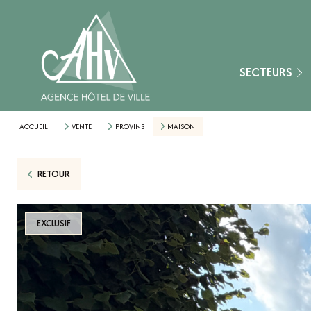
Fontainebleau
Montereau-Fault-Y
Nangis
SECTEURS
Provins
Secteur Aube (10)
ACCUEIL
VENTE
PROVINS
MAISON
Secteur Loiret (45)
RETOUR
Secteur Marne (51
Secteur Yonne (89)
EXCLUSIF
Nemours