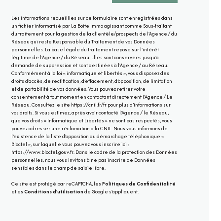
Les informations recueillies sur ce formulaire sont enregistrées dans
un fichier informatisé par La Boite Immo agissant comme Sous-traitant
du traitement pour la gestion de la clientèle/prospects de l'Agence / du
Réseau qui reste Responsable du Traitement de vos Données
personnelles. La base légale du traitement repose sur l'intérêt
légitime de l'Agence / du Réseau. Elles sont conservées jusqu'à
demande de suppression et sont destinées à l'Agence / au Réseau.
Conformément à la loi « informatique et libertés », vous disposez des
droits d’accès, de rectification, d’effacement, d’opposition, de limitation
et de portabilité de vos données. Vous pouvez retirer votre
consentement à tout moment en contactant directement l’Agence / Le
Réseau. Consultez le site
https://cnil.fr/fr
pour plus d’informations sur
vos droits. Si vous estimez, après avoir contacté l'Agence / le Réseau,
que vos droits « Informatique et Libertés » ne sont pas respectés, vous
pouvez adresser une réclamation à la CNIL. Nous vous informons de
l’existence de la liste d'opposition au démarchage téléphonique «
Bloctel », sur laquelle vous pouvez vous inscrire ici :
https://www.bloctel.gouv.fr
. Dans le cadre de la protection des Données
personnelles, nous vous invitons à ne pas inscrire de Données
sensibles dans le champ de saisie libre.
Ce site est protégé par reCAPTCHA, les
Politiques de Confidentialité
et es
Conditions d'utilisation
de Google s'appliquent.