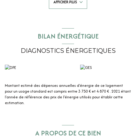
AFFICHER PLUS
cheminée, buanderie-chaufferie et WC avec lave-main. Au premier
étage (sols en tommettes anciennes de Touraine) vous trouverez un
salon cathédrale avec cheminée, qui dessert deux ailes indépendantes.
La première aile offre une suite parentale avec salle d'eau, une
chambre avec douche et des WC séparés. La deuxième aile propose
deux chambres, une salle de bains avec douche et des WC séparés. Au
BILAN ÉNERGÉTIQUE
deuxième étage : grande mezzanine et pièce. Notre coup de cœur :
l'architecture romane des deux grands caveaux voûtés communiquants
qui disposent chacun de leur propre accès et d’une alimentation en
DIAGNOSTICS ÉNERGETIQUES
électricité. Chauffage central gaz de ville, double vitrage et tout à
l'égout. A visiter sans tarder !
Montant estimé des dépenses annuelles d'énergie de ce logement
pour un usage standard est compris entre 3 750 € et 4 870 € . 2021 étant
l'année de référence des prix de l'énergie utilisés pour établir cette
estimation.
A PROPOS DE CE BIEN