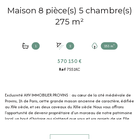
Maison 8 pièce(s) 5 chambre(s)
275 m²
1
2
253 m²
570 150 €
Réf
7551KC
Exclusivité AHV IMMOBILIER PROVINS : au cœur de la cité médiévale de
Provins, 1h de Paris, cette grande maison ancienne de caractère, édifiée
au XVe siècle, et ses deux caveaux du XIIIe siècle. Nous vous offrons
l'opportunité de devenir propriétaire d'un morceau de notre patrimoine
local, un bout d'histoire qui n'attend que vous et vos projets de vie. Elle
se compose comme suit : Au rez-de-chaussée, environ 150 m² (sols en
pierre de Bourgogne) : salon/séjour (81 m²) avec cheminée et accès sur
la cour, cuisine aménagée (faïence artisanale Maison Carré) et