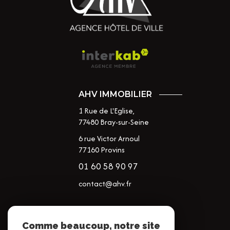
AHV IMMOBILIER
1 Rue de L'Eglise,
77480
Bray-sur-Seine
6 rue Victor Arnoul
77160 Provins
01 60 58 90 97
contact@ahv.fr
NOS RÉSEAUX
Comme beaucoup, notre site