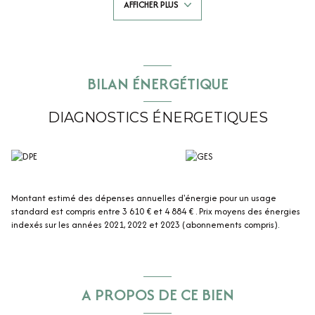
AFFICHER PLUS
Une grande cour sur l'avant entièrement close de murs et sans vis-à-vis
et un beau jardin avec terrasse à l'arrière viennent compléter ce bien.
Un abri pour voitures de 75 m2 offre la possibilité d'agrandir la partie
habitation ou de stationner 3 véhicules.
Assainissement individuel, chauffage électrique avec radiateurs à
inertie, cheminée insert, double vitrage bois.
BILAN ÉNERGÉTIQUE
DIAGNOSTICS ÉNERGETIQUES
Montant estimé des dépenses annuelles d'énergie pour un usage
standard est compris entre 3 610 € et 4 884 € . Prix moyens des énergies
indexés sur les années 2021, 2022 et 2023 (abonnements compris).
A PROPOS DE CE BIEN