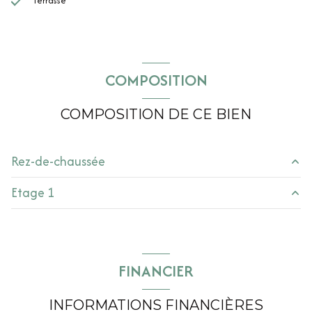
terrasse
COMPOSITION
COMPOSITION DE CE BIEN
Rez-de-chaussée
Etage 1
cuisine
12.5 m²
salon/sejour
19 m²
chambre
15 m²
salon/sejour
14.6 m²
chambre
20.9 m²
FINANCIER
salle d'eau
4 m²
chambre
14.5 m²
WC
m²
INFORMATIONS FINANCIÈRES
buanderie
6.5 m²