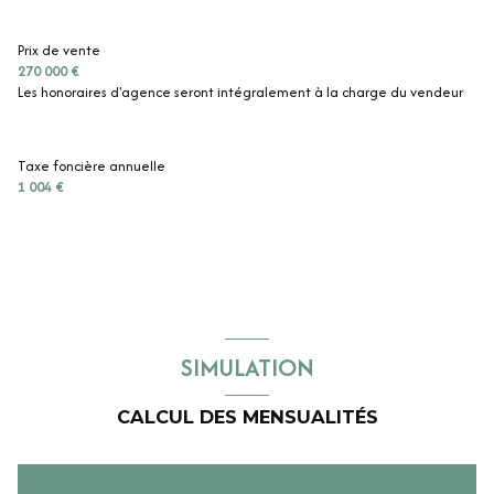
chambre
10.3 m²
salle de bain
7 m²
Prix de vente
bureau
15.3 m²
WC
m²
270 000 €
Les honoraires d'agence seront intégralement à la charge du vendeur
Taxe foncière annuelle
1 004 €
SIMULATION
CALCUL DES MENSUALITÉS