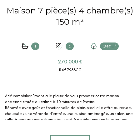
Maison 7 pièce(s) 4 chambre(s)
150 m²
1
1
1997 m²
270 000 €
Réf
7988CC
AHV immobilier Provins a le plaisir de vous proposer cette maison
ancienne située au calme à 10 minutes de Provins.
Rénovée avec goût et fonctionnelle de plain-pied, elle offre au rez-de-
chaussée : une véranda d'entrée, une cuisine aménagée, un salon, une
salle-à-manger avec cheminée insert à double foyer, un bureau, une
chambre, une salle d'eau et un WC.
Le 1er étage comprend un palier, trois chambres, une buanderie, une
salle de bain et un WC.