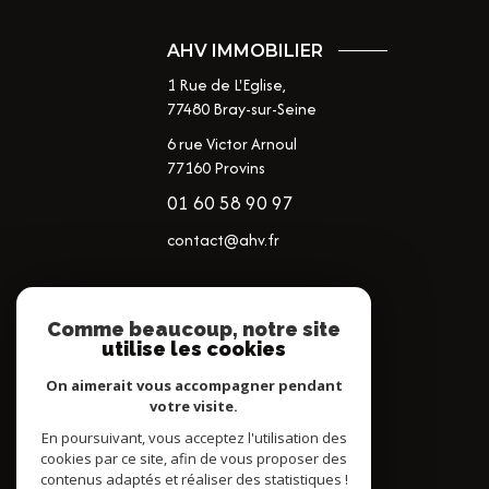
AHV IMMOBILIER
1 Rue de L'Eglise,
77480
Bray-sur-Seine
6 rue Victor Arnoul
77160 Provins
01 60 58 90 97
contact@ahv.fr
NOS RÉSEAUX
Comme beaucoup, notre site
utilise les cookies
NOUS SUIVRE
On aimerait vous accompagner pendant
votre visite.
En poursuivant, vous acceptez l'utilisation des
cookies par ce site, afin de vous proposer des
contenus adaptés et réaliser des statistiques !