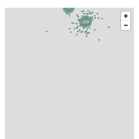
15
+
239
−