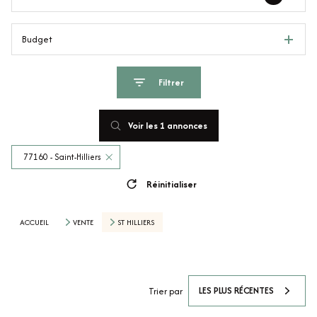
Budget
Filtrer
Voir les
1
annonces
77160 - Saint-Hilliers
Réinitialiser
ACCUEIL
VENTE
ST HILLIERS
LES PLUS RÉCENTES
Trier par