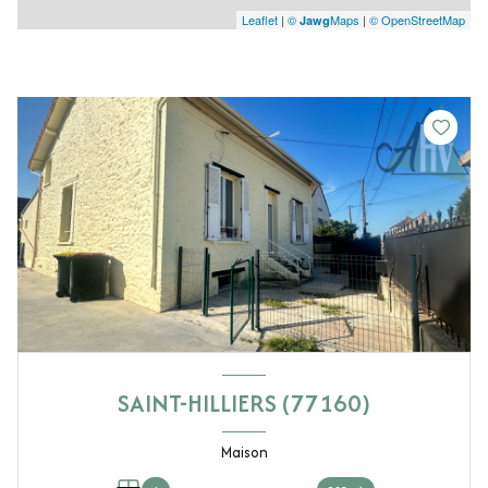
Leaflet
|
©
Maps
|
© OpenStreetMap
Jawg
SAINT-HILLIERS (77160)
Maison