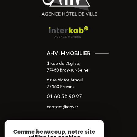
AHV IMMOBILIER
1 Rue de L'Eglise,
77480
Bray-sur-Seine
6 rue Victor Arnoul
77160 Provins
01 60 58 90 97
contact@ahv.fr
NOS RÉSEAUX
Comme beaucoup, notre site