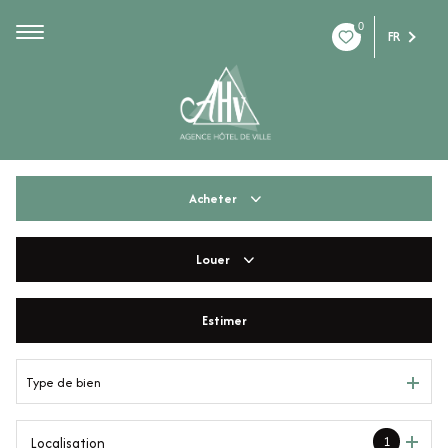
0
FR
Acheter
Louer
De l'ancien
De l'immo pro
Estimer
à l'année
De l'immo pro
Type de bien
1
Localisation