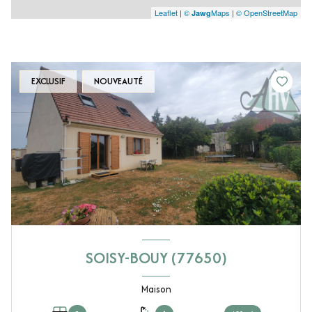
Leaflet
|
©
Maps
|
© OpenStreetMap
Jawg
EXCLUSIF
NOUVEAUTÉ
SOISY-BOUY (77650)
Maison