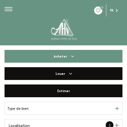
0
FR
Acheter
Louer
De l'ancien
De l'immo pro
Estimer
à l'année
De l'immo pro
Type de bien
1
Localisation