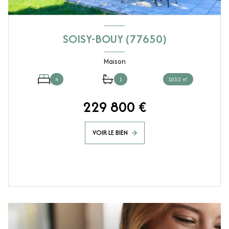
SOISY-BOUY (77650)
Maison
4
1
1032 ㎡
229 800 €
VOIR LE BIEN