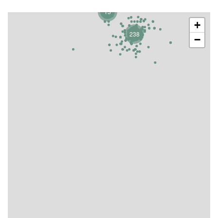
15
+
238
−