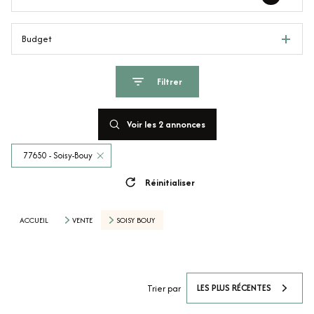
Budget
Filtrer
Voir les
2
annonces
77650 - Soisy-Bouy
Réinitialiser
ACCUEIL
VENTE
SOISY BOUY
LES PLUS RÉCENTES
Trier par