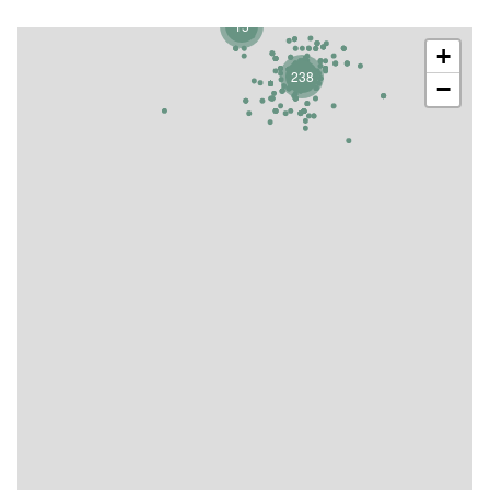
15
+
238
−