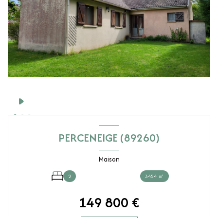
PERCENEIGE (89260)
Maison
2
3454 ㎡
149 800 €