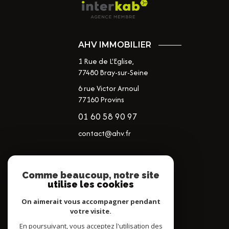
AHV IMMOBILIER
1 Rue de L'Eglise,
77480
Bray-sur-Seine
6 rue Victor Arnoul
77160 Provins
01 60 58 90 97
contact@ahv.fr
NOS RÉSEAUX
Comme beaucoup, notre site
utilise les cookies
NOUS SUIVRE
On aimerait vous accompagner pendant
votre visite.
En poursuivant, vous acceptez l'utilisation des