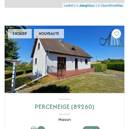
Leaflet
|
©
Maps
|
© OpenStreetMap
Jawg
EXCLUSIF
NOUVEAUTÉ
PERCENEIGE (89260)
Maison