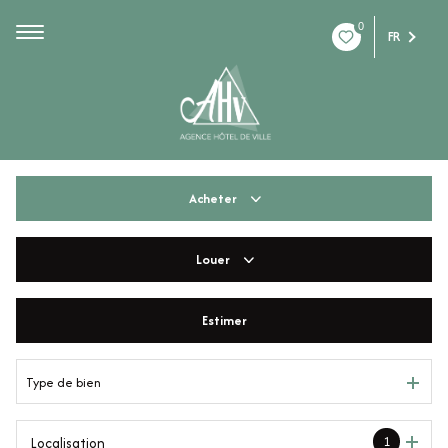
0
FR
Acheter
Louer
De l'ancien
De l'immo pro
Estimer
à l'année
De l'immo pro
Type de bien
1
Localisation