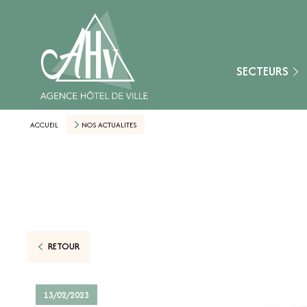
Fontainebleau
Montereau-Fault-Y
Nangis
SECTEURS
Provins
Secteur Aube (10)
ACCUEIL
NOS ACTUALITES
Secteur Loiret (45)
Secteur Marne (51
Secteur Yonne (89)
Nemours
RETOUR
13/02/2023