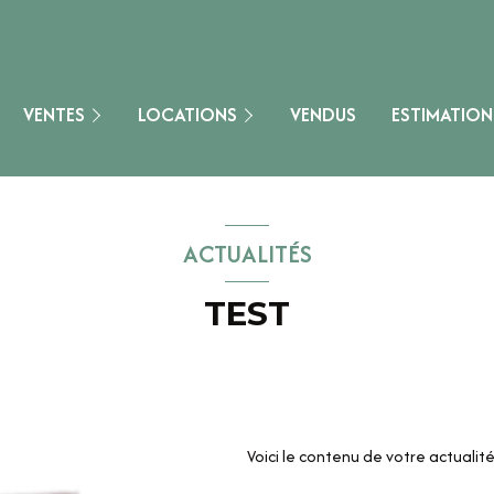
Maisons & Villas
onne
Appartements
Immobilier De Charme
Maisons & Villas
VENTES
LOCATIONS
VENDUS
ESTIMATION
Terrains
Locaux Commerciaux
Loisirs
Autres
Autres
ACTUALITÉS
Locaux Commerciaux
)
TEST
Voici le contenu de votre actualité