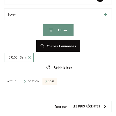
Loyer
Filtrer
Voir les
1
annonces
89100 - Sens
Réinitialiser
ACCUEIL
LOCATION
SENS
LES PLUS RÉCENTES
Trier par