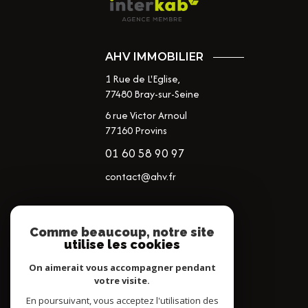
AHV IMMOBILIER
1 Rue de L'Eglise,
77480
Bray-sur-Seine
6 rue Victor Arnoul
77160 Provins
01 60 58 90 97
contact@ahv.fr
NOS RÉSEAUX
Comme beaucoup, notre site
utilise les cookies
NOUS SUIVRE
On aimerait vous accompagner pendant
votre visite.
En poursuivant, vous acceptez l'utilisation des