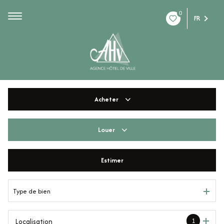
0
FR
Acheter
Louer
De l'ancien
De l'immo pro
Estimer
à l'année
De l'immo pro
Type de bien
1
Localisation