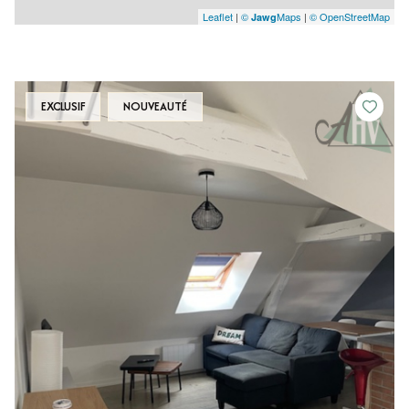
Leaflet
|
©
Maps
|
© OpenStreetMap
Jawg
EXCLUSIF
NOUVEAUTÉ