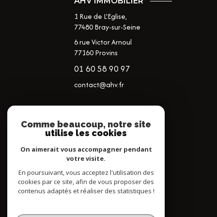
AHV IMMOBILIER
1 Rue de L'Eglise,
77480
Bray-sur-Seine
6 rue Victor Arnoul
77160 Provins
01 60 58 90 97
contact@ahv.fr
NOS RÉSEAUX
Comme beaucoup, notre site
utilise les cookies
NOUS SUIVRE
On aimerait vous accompagner pendant
votre visite.
En poursuivant, vous acceptez l'utilisation des
cookies par ce site, afin de vous proposer des
contenus adaptés et réaliser des statistiques !