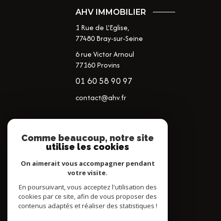
AHV IMMOBILIER
1 Rue de L'Eglise,
77480
Bray-sur-Seine
6 rue Victor Arnoul
77160 Provins
01 60 58 90 97
contact@ahv.fr
NOS RÉSEAUX
Comme beaucoup, notre site
utilise les cookies
NOUS SUIVRE
On aimerait vous accompagner pendant
votre visite.
En poursuivant, vous acceptez l'utilisation des
cookies par ce site, afin de vous proposer des
contenus adaptés et réaliser des statistiques !