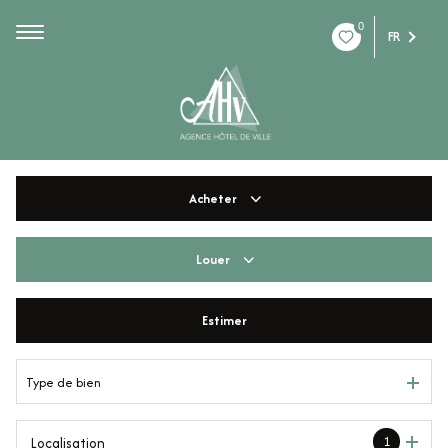
0
FR
Acheter
Louer
De l'ancien
De l'immo pro
Estimer
à l'année
De l'immo pro
Type de bien
1
Localisation