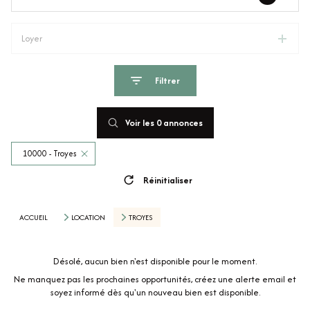
Loyer
Filtrer
Voir les
0
annonces
10000 - Troyes
Réinitialiser
ACCUEIL
LOCATION
TROYES
Désolé, aucun bien n'est disponible pour le moment.
Ne manquez pas les prochaines opportunités, créez une alerte email et
soyez informé dès qu'un nouveau bien est disponible.