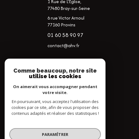
1 Rue de L'Eglise,
77480
Bray-sur-Seine
6 rue Victor Arnoul
77160 Provins
01 60 58 90 97
contact@ahv.fr
NOS RÉSEAUX
Comme beaucoup, notre site
utilise les cookies
NOUS SUIVRE
On aimerait vous accompagner pendant
votre visite.
En poursuivant, vous acceptez l'utilisation des
cookies par ce site, afin de vous proposer des
contenus adaptés et réaliser des statistiques !
© 2026 | Tous droits réservés
PARAMÉTRER