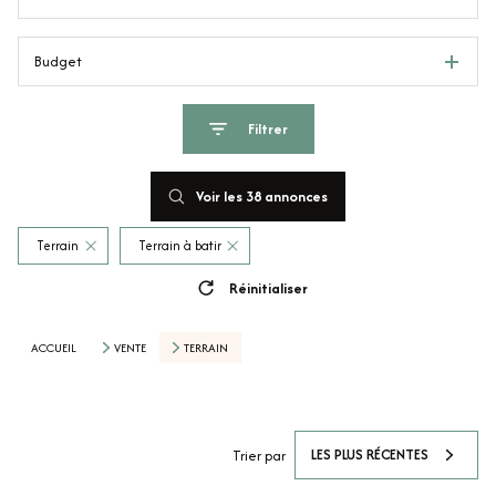
Budget
Filtrer
Voir les
38
annonces
Terrain
Terrain à batir
Réinitialiser
ACCUEIL
VENTE
TERRAIN
LES PLUS RÉCENTES
Trier par