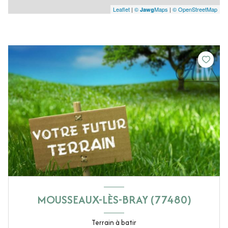
Leaflet
|
©
Maps
|
© OpenStreetMap
Jawg
MOUSSEAUX-LÈS-BRAY (77480)
Terrain à batir