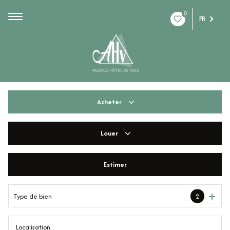
0
FR
Acheter
Louer
De l'ancien
De l'immo pro
Estimer
à l'année
De l'immo pro
Type de bien
2