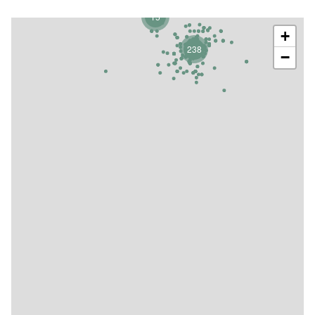
15
+
238
−