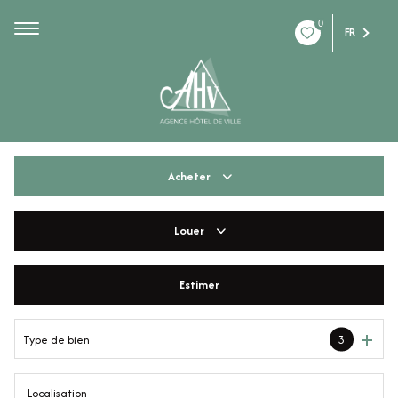
0
FR
Acheter
Louer
De l'ancien
De l'immo pro
Estimer
à l'année
De l'immo pro
Type de bien
3