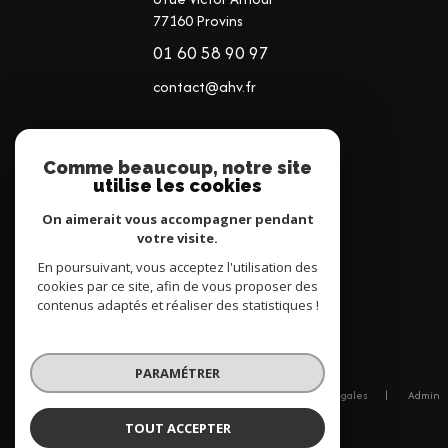
77160 Provins
01 60 58 90 97
contact@ahv.fr
NOS RÉSEAUX
Comme beaucoup, notre site
utilise les cookies
NOUS SUIVRE
On aimerait vous accompagner pendant
votre visite.
En poursuivant, vous acceptez l'utilisation des
cookies par ce site, afin de vous proposer des
contenus adaptés et réaliser des statistiques !
© 2026 | Tous droits réservés
PARAMÉTRER
Nos honoraires
Nos partenaires
Mentions légales
Admin
Politique RGPD
Cookies
TOUT ACCEPTER