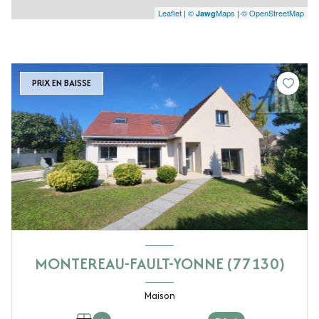
Leaflet
|
©
Maps
|
© OpenStreetMap
Jawg
PRIX EN BAISSE
MONTEREAU-FAULT-YONNE (77130)
Maison