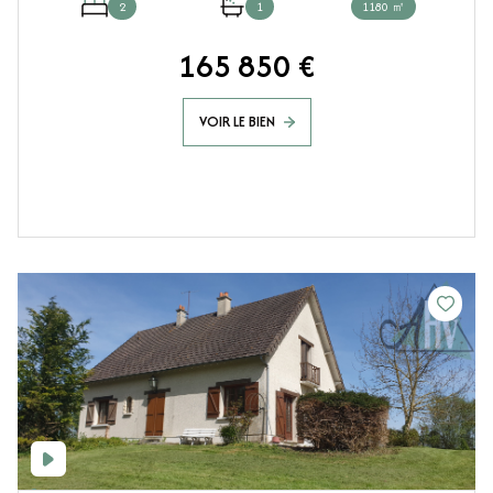
2
1
1180 ㎡
165 850 €
VOIR LE BIEN