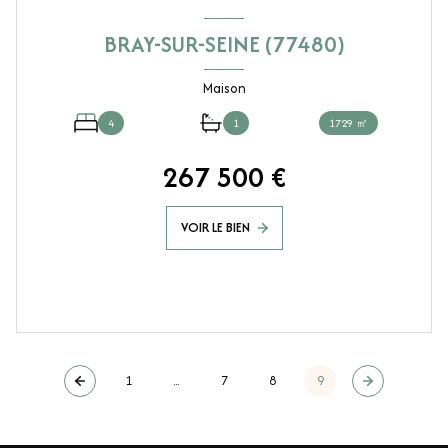
BRAY-SUR-SEINE (77480)
Maison
4
1
1729 ㎡
267 500 €
VOIR LE BIEN
1
...
7
8
9