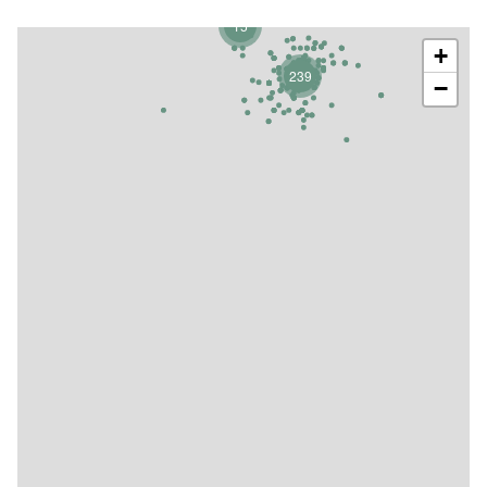
15
+
239
−