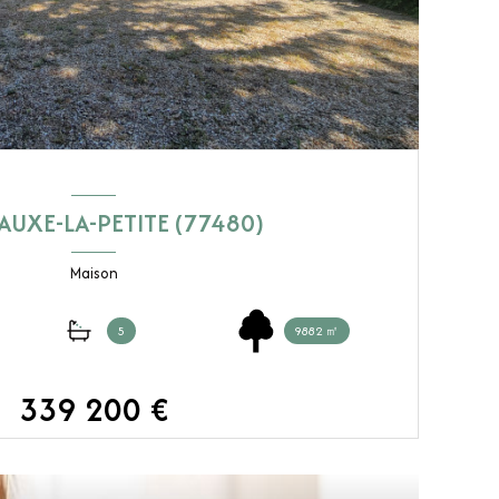
AUXE-LA-PETITE (77480)
Maison
5
9882 ㎡
339 200 €
VOIR LE BIEN