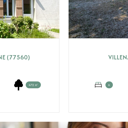
NE (77560)
VILLEN
472 ㎡
6