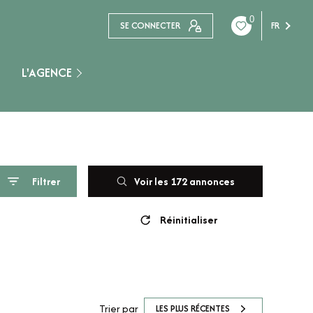
0
SE CONNECTER
FR
L'AGENCE
Nogent Sur Seine
Filtrer
Voir les
172
annonces
Réinitialiser
Trier par
LES PLUS RÉCENTES