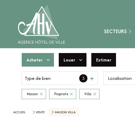
Fontainebleau
Montereau-Fault-Y
Nangis
SECTEURS
Provins
Secteur Aube (10)
Acheter
Louer
Estimer
Secteur Loiret (45)
Type de bien
3
De l'ancien
à l'année
Secteur Marne (51
De l'immo pro
De l'immo pro
Secteur Yonne (89)
Maison
Propriete
Villa
Nemours
ACCUEIL
VENTE
MAISON VILLA