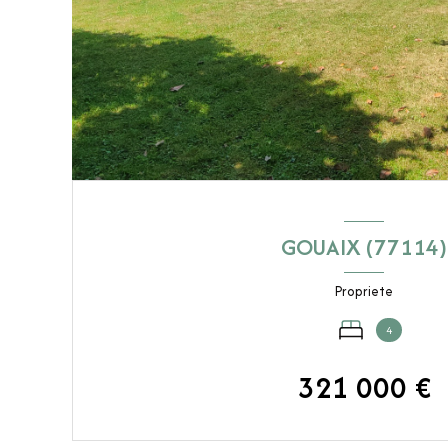
GOUAIX (77114)
Propriete
4
321 000 €
VOIR LE BIEN