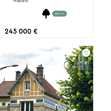
Propriete
2057 ㎡
245 000 €
VOIR LE BIEN