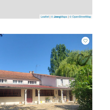
Leaflet
|
©
Maps
|
© OpenStreetMap
Jawg