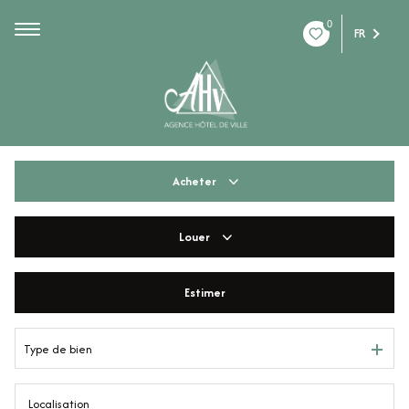
0
FR
Acheter
Louer
De l'ancien
De l'immo pro
Estimer
à l'année
De l'immo pro
Type de bien