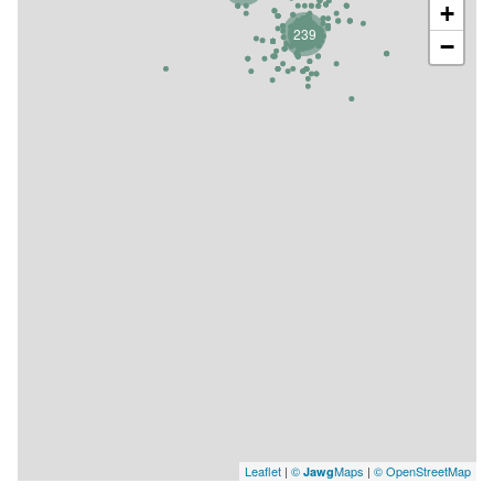
+
239
−
Leaflet
|
©
Maps
|
© OpenStreetMap
Jawg