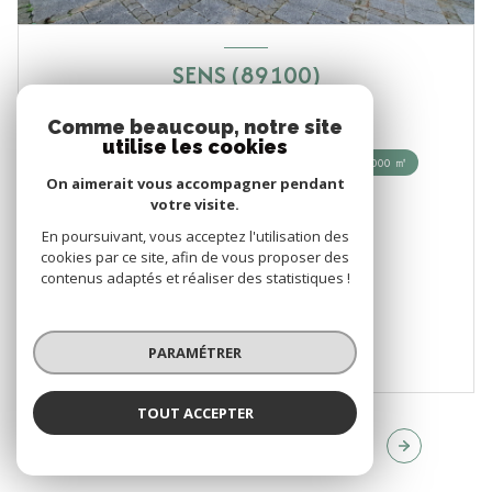
SENS (89100)
Ferme
Comme beaucoup, notre site
utilise les cookies
6
1
12000 ㎡
On aimerait vous accompagner pendant
votre visite.
299 000 €
En poursuivant, vous acceptez l'utilisation des
cookies par ce site, afin de vous proposer des
VOIR LE BIEN
contenus adaptés et réaliser des statistiques !
PARAMÉTRER
TOUT ACCEPTER
1
...
11
12
13