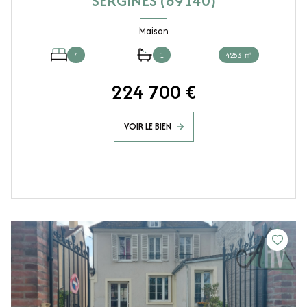
SERGINES (89140)
Maison
4
1
4263 ㎡
224 700 €
VOIR LE BIEN