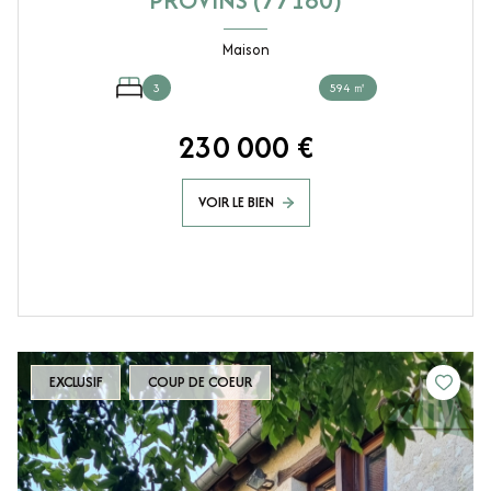
PROVINS (77160)
Maison
3
594 ㎡
230 000 €
VOIR LE BIEN
EXCLUSIF
COUP DE COEUR