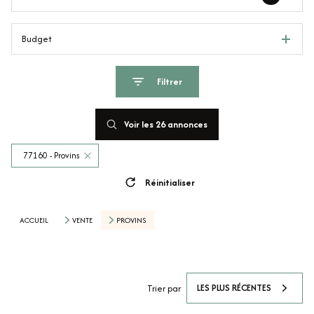
Budget
Filtrer
Voir les
26
annonces
77160 - Provins
Réinitialiser
ACCUEIL
VENTE
PROVINS
LES PLUS RÉCENTES
Trier par