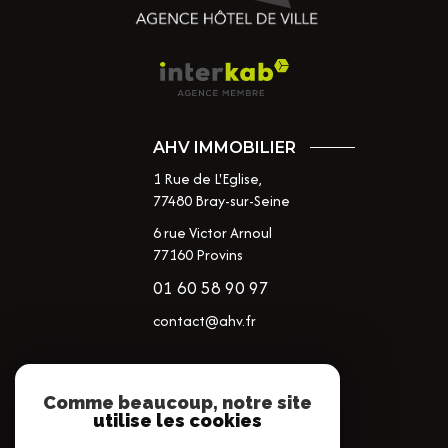
AHV IMMOBILIER
1 Rue de L'Eglise,
77480
Bray-sur-Seine
6 rue Victor Arnoul
77160 Provins
01 60 58 90 97
contact@ahv.fr
NOS RÉSEAUX
Comme beaucoup, notre site
utilise les cookies