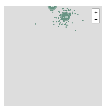
15
+
238
−