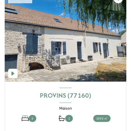
PROVINS (77160)
Maison
5
1
2392 ㎡