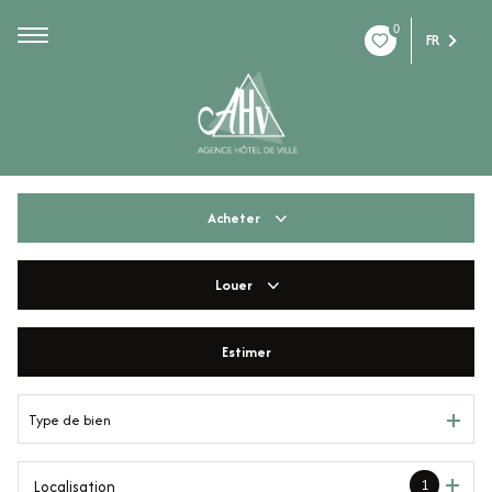
0
FR
Acheter
Louer
De l'ancien
De l'immo pro
Estimer
à l'année
De l'immo pro
Type de bien
1
Localisation