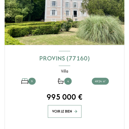
PROVINS (77160)
Villa
9
4
4924 ㎡
995 000 €
VOIR LE BIEN