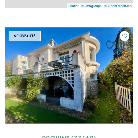
Leaflet
|
©
Maps
|
© OpenStreetMap
Jawg
NOUVEAUTÉ