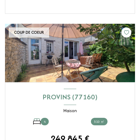
COUP DE COEUR
PROVINS (77160)
Maison
4
510 ㎡
249 845 €