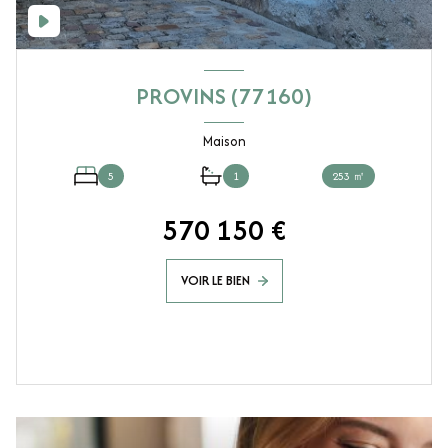
PROVINS (77160)
Maison
5
1
253 ㎡
570 150 €
VOIR LE BIEN