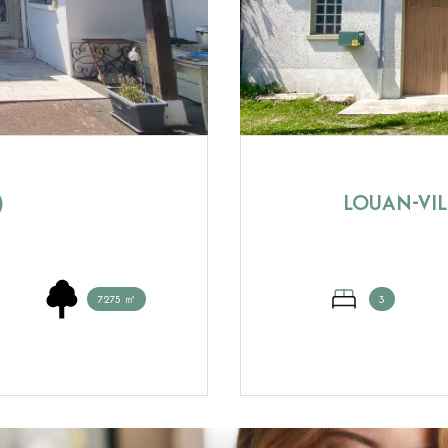
)
LOUAN-VIL
7275 ㎡
3