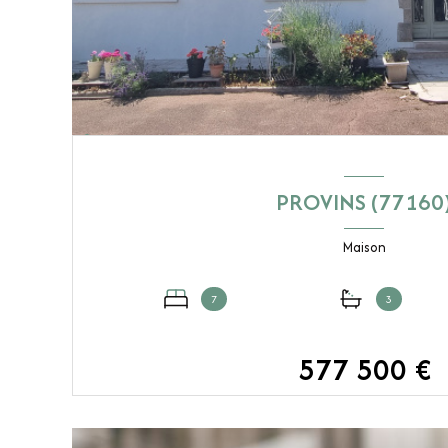
PROVINS (77160
Maison
7
3
577 500 €
VOIR LE BIEN