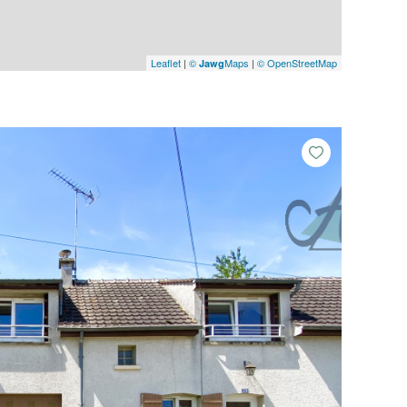
Leaflet
|
©
Maps
|
© OpenStreetMap
Jawg