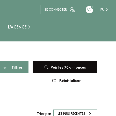
0
SE CONNECTER
FR
L'AGENCE
Nogent Sur Seine
Filtrer
Voir les
70
annonces
Réinitialiser
Trier par
LES PLUS RÉCENTES