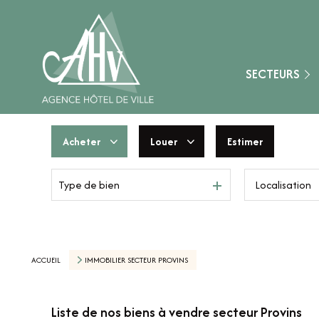
Fontainebleau
Montereau-Fault-Y
Nangis
SECTEURS
Provins
Secteur Aube (10)
Acheter
Louer
Estimer
Secteur Loiret (45)
Type de bien
De l'ancien
à l'année
Secteur Marne (51
De l'immo pro
De l'immo pro
Secteur Yonne (89)
Nemours
ACCUEIL
IMMOBILIER SECTEUR PROVINS
Liste de nos biens à vendre secteur Provins