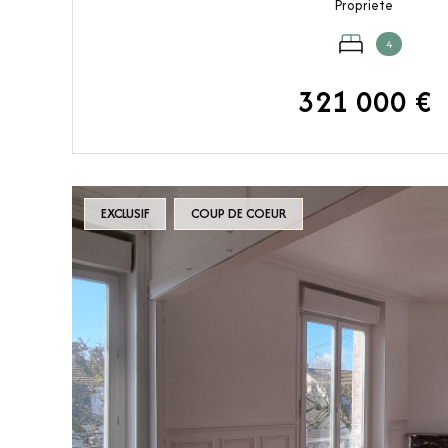
Propriete
4
321 000 €
VOIR LE BIEN
EXCLUSIF
COUP DE COEUR