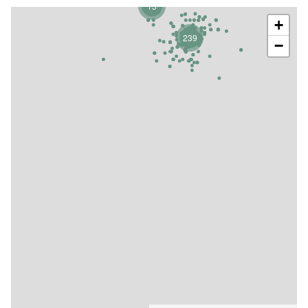
15
+
239
−