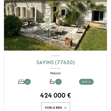
SAVINS (77650)
Maison
4
1
1970 ㎡
424 000 €
VOIR LE BIEN