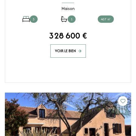
Maison
3
1
407 ㎡
328 600 €
VOIR LE BIEN