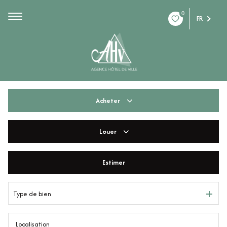
0
FR
Acheter
Louer
De l'ancien
De l'immo pro
Estimer
à l'année
De l'immo pro
Type de bien