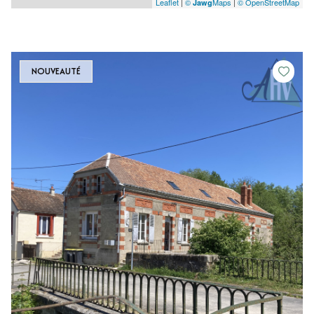
Leaflet
|
©
Maps
|
© OpenStreetMap
Jawg
NOUVEAUTÉ