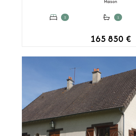
Maison
2
1
165 850 €
VOIR LE BIEN