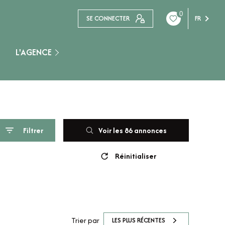
0
SE CONNECTER
FR
L'AGENCE
Nogent Sur Seine
Filtrer
Voir les
86
annonces
Réinitialiser
Trier par
LES PLUS RÉCENTES