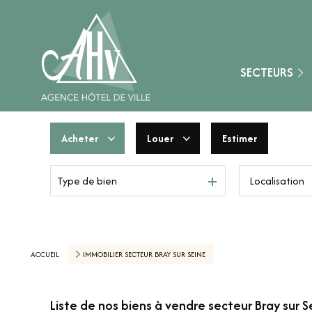
Fontainebleau
Montereau-Fault-Y
Nangis
SECTEURS
Provins
Secteur Aube (10)
Acheter
Louer
Estimer
Secteur Loiret (45)
Type de bien
De l'ancien
à l'année
Secteur Marne (51
De l'immo pro
De l'immo pro
Secteur Yonne (89)
Nemours
ACCUEIL
IMMOBILIER SECTEUR BRAY SUR SEINE
Liste de nos biens à vendre secteur Bray sur S