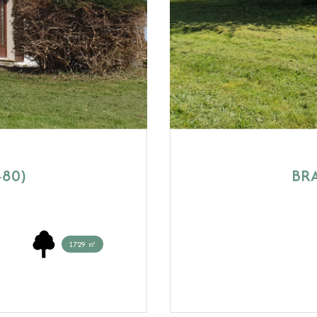
480)
BRA
1729 ㎡