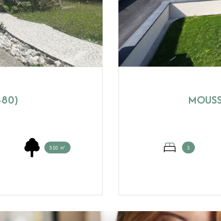
480)
MOUSS
510 ㎡
3