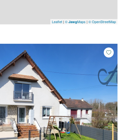
Leaflet
|
©
Maps
|
© OpenStreetMap
Jawg