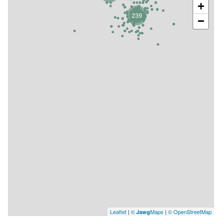
+
239
−
Leaflet
|
©
Maps
|
© OpenStreetMap
Jawg