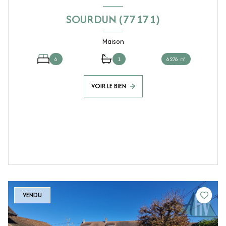
SOURDUN (77171)
Maison
6
1
6276 ㎡
VOIR LE BIEN
VENDU