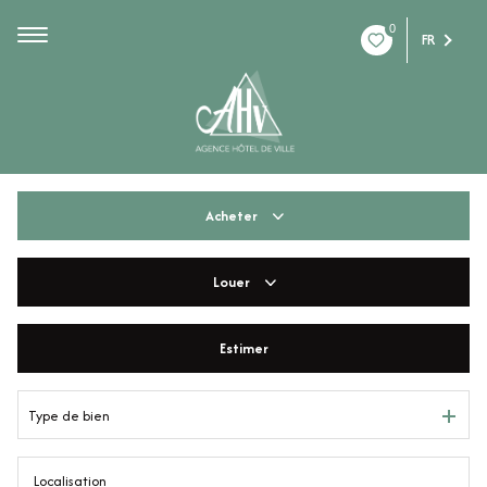
0
FR
Acheter
Louer
De l'ancien
De l'immo pro
Estimer
à l'année
De l'immo pro
Type de bien